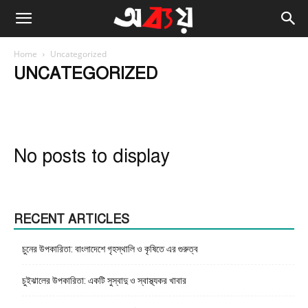
Home
Uncategorized
UNCATEGORIZED
Insurance
Paragraph
অন্যান্য
কালচার
নামের অর্থ কি
বাংলা উক্তি
বিজ্ঞান
বিশ্ব
No posts to display
RECENT ARTICLES
চুনের উপকারিতা: বাংলাদেশে গৃহস্থালি ও কৃষিতে এর গুরুত্ব
চুইঝালের উপকারিতা: একটি সুস্বাদু ও স্বাস্থ্যকর খাবার