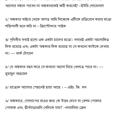
আলোর সন্ধান পাবেন না অন্ধকারকেই জয়ী করবেই! –ইউরি লোয়েথাল
২/ অন্ধকার বাইরে থেকে আগত আমি নিজেকে এটিকে প্রতিরোধ করার মতো
শক্তিশালী মনে করি না – ক্রিস্টোফার পাইক
৩/ পৃথিবীর সবাই হলো এক একটা চাদের মতো। সবারই একটা আলোকিত
দিক রয়েছে এবং একটা অন্ধকার দিক রয়েছে যা সে কখনো কাউকে দেখায়
না। — মার্ক টোয়েন
৪/ যে অন্ধকার বহন করে সে কখনো আলো নিয়ে খেলতে পারে না। —
হূমায়ুন আহমেদ
৫/ প্রত্যেক আলোর পেছনেই ছায়া আছে । – এইচ. জি. ভন
৬/ অন্ধকারে, গোলাপের রঙের জন্য কে উত্তর দেবে বা রেশম পোকার
পোষাক এবং তীর্থযাত্রাগুলি যেদিকে যায়? –নাথালিয়া ক্রেন