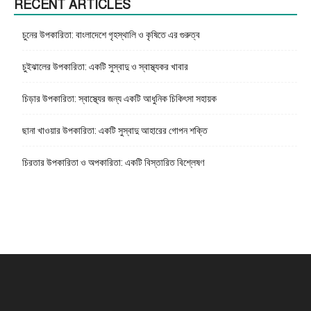
RECENT ARTICLES
চুনের উপকারিতা: বাংলাদেশে গৃহস্থালি ও কৃষিতে এর গুরুত্ব
চুইঝালের উপকারিতা: একটি সুস্বাদু ও স্বাস্থ্যকর খাবার
চিড়ার উপকারিতা: স্বাস্থ্যের জন্য একটি আধুনিক চিকিৎসা সহায়ক
ছানা খাওয়ার উপকারিতা: একটি সুস্বাদু আহারের গোপন শক্তি
চিরতার উপকারিতা ও অপকারিতা: একটি বিস্তারিত বিশ্লেষণ