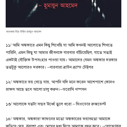
অন্ধকার নিয়ে উক্তি হুমায়ূন আহমেদ
১১/ আমি অন্ধকারে এমন কিছু শিখেছি যা আমি কখনই আলোতে শিখতে
পারিনি, এমন কিছু যা আমার জীবনকে বারবার বাঁচিয়েছিল, যাতে সত্যই
একটাই যৌক্তিক উপসংহার পাওয়া যায়। আমাদের যেমন অন্ধকার দরকার
ততটুকু আলোরও দরকার। –বারবারা ব্রাউন ব্র্যান্ড টেইলর
১২/ অন্ধকারে ভয় বেড়ে যায়, আপনি যদি মনে করেন আশেপাশে কোনও
রাক্ষস আছে তবে আলো চালু করুন।–ডরোথি থম্পসন
১৩/ আলোকে যতটা সম্ভব ঊর্ধ্বে তুলে ধরো – থিওডোর রুজভেল্ট
১৪/ অন্ধকার, অন্ধকার! কাফনের মতো অন্ধকারের ভয়াবহতা আমাকে
জড়িয়ে দেয়, কুয়াশা এবং মেঘের মধ্য দিয়ে আমাকে বহন করে। –সোফোক্লস