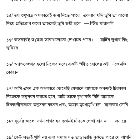
১৫/ ভয় শুধুমাত্র অন্ধকারেই জন্ম নিতে পারে। একবার যদি তুমি তা আলো
দিয়ে প্রতিরোধ করো তাহলেই তুমি জয়ী হবে। — স্টিভ মারাবলি
১৫/ অন্ধকারই শুধুমাত্র তারাগুলোকে দেখাতে পারে। — মার্টিন লুথার কিং
জুনিয়র
১৬/ অ্যাডভেঞ্চার হলো নিজের মধ্যে একটি স্ফীত বোধের কষ্ট। –জেনজি
কোহান
১৭/ আমি এমন এক অন্ধকারে জেগেছি যেখানে আমাকে অবশ্যই চিরকাল
নিজেকে অনুসরন করতে হবে, আমি তাকে ঘৃণা করি যিনি আমাকে
চিরকালীনভাবে অনুসরন করেন এবং আমার মুখোমুখি হন –ম্যালকম লোরি
১৮/ সূর্যের আলো যখন প্রখর হয় তখনই চাঁদকে দেখা যায় না। – জন রে
১৯/ কেউ সত্যই খুশি নয় এবং সমাজ যত তাড়াতাড়ি বুঝতে পারে যে আপনি