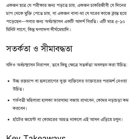
একজন ছাত্র যে পরীক্ষার জন্য পড়তে চায়, একজন চাকরিজীবী যে দিনের
চাপ থেকে মুক্তি পেতে চায়, বা একজন বাবা-মা যে ঘরের কাজে ক্লান্ত হয়ে
পড়েছেন—সবার জন্য অর্ধচন্দ্রাসন একটি আদর্শ বিরতি। এটি মাত্র ৫-১০
মিনিট লাগে, কিন্তু ফলাফল দীর্ঘমেয়াদি।
সতর্কতা ও সীমাবদ্ধতা
যদিও অর্ধচন্দ্রাসন নিরাপদ, তবে কিছু ক্ষেত্রে সতর্কতা অবলম্বন করা উচিত:
উচ্চ রক্তচাপ বা হৃদরোগের ভুক্ত ব্যক্তিদের ডাক্তারের পরামর্শ নেওয়া
উচিত।
গর্ভবতী মহিলারা হালকা ভারসাম্য বজায় রাখবেন, কোমর নড়াচড়া কম
করবেন।
হাঁটের জয়েন্ট বা কোমরের আহত থাকলে এই আসন এড়িয়ে চলুন।
Key Takeaways