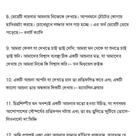
8. মেয়েটি বারবার আয়নায় নিজেকে দেখছে। আপনমনে ঠোঁটের কোণায়
হাসিরছটা ঝরছে। চোখেমুখে লজ্জার ভাব গাঢ় হচ্ছে । এর অর্থ মেয়েটি প্রেমে
পড়েছে।– রবার্ট ক্যাসি
9. আমরা কেবল যা দেখতে চাই তাই দেখি; আমরা মন থেকে যা শুনতে চাই
তাই শুনি। আমাদের বিশ্বাস ব্যবস্থা ঠিক একটি আয়নার মত, যা আমাদের
দেখায় যে আমরা নিজে কি বিশ্বাস করি।– ডন মিগুয়েল রুইজ
10. একটি আয়না আপনি যা দেখতে চান তা প্রতিফলিত করে এবং একটি
কালো আয়না তার অন্ধকার দিকটি দেখায়।– ম্যাডলিন ব্রুয়ার
11. চিত্রশিল্পীর মন অবশ্যই একটি আয়নার মতো হওয়া উচিত, যা সবসময়
আশোপাশের সৌন্দর্যের প্রতিফলন ঘটায় এবং তা রঙ তুলিতে ফুটিয়ে তোলে–
লিওনার্দো দা ভিঞ্চি
12. আমি প্রায়শই একা একা আয়নার সামনে দাঁড়িয়ে থাকতাম, ভাবতাম যে