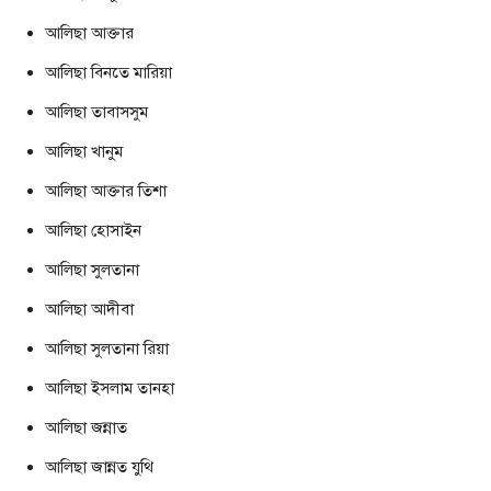
আলিছা আক্তার
আলিছা বিনতে মারিয়া
আলিছা তাবাসসুম
আলিছা খানুম
আলিছা আক্তার তিশা
আলিছা হোসাইন
আলিছা সুলতানা
আলিছা আদীবা
আলিছা সুলতানা রিয়া
আলিছা ইসলাম তানহা
আলিছা জন্নাত
আলিছা জান্নত যুথি