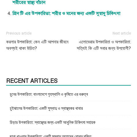
শরীরের স্বাস্থ্য বাঁচান
গ্রিন টি এর উপকারিতা: শরীর ও মনের জন্য একটি সুস্বাদু চিকিৎসা
Previous article
Next article
করলার উপকারিতা: কেন এটি আপনার জীবনে
এলোভেরার উপকারিতা ও অপকারিতা:
অবশ্যই থাকা উচিত?
সত্যিই কি এটি সবার জন্য উপযোগী?
RECENT ARTICLES
চুনের উপকারিতা: বাংলাদেশে গৃহস্থালি ও কৃষিতে এর গুরুত্ব
চুইঝালের উপকারিতা: একটি সুস্বাদু ও স্বাস্থ্যকর খাবার
চিড়ার উপকারিতা: স্বাস্থ্যের জন্য একটি আধুনিক চিকিৎসা সহায়ক
ছানা খাওয়ার উপকারিতা: একটি সুস্বাদু আহারের গোপন শক্তি