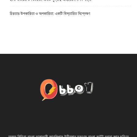
চিরতার উপকারিতা ও অপকারিতা: একটি বিস্তারিত বিশ্লেষণ
ABOUT US
অব্যয় মিডিয়া বাংলা ভাষাভাষী জ্ঞানপিপাসু উদীয়মান তরূণের বাংলা কন্টেন্ট দ্বারা জ্ঞান ছড়িয়ে