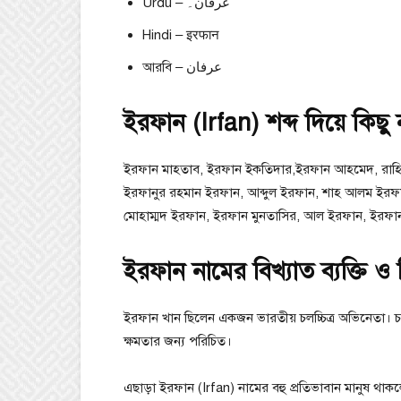
Urdu – عرفان۔
Hindi – इरफान
আরবি – عرفان
ইরফান (Irfan) শব্দ দিয়ে কিছু
ইরফান মাহতাব, ইরফান ইকতিদার,ইরফান আহমেদ, রাহি 
ইরফানুর রহমান ইরফান, আব্দুল ইরফান, শাহ আলম ইরফা
মোহাম্মদ ইরফান, ইরফান মুনতাসির, আল ইরফান, ইরফা
ইরফান নামের বিখ্যাত ব্যক্তি ও 
ইরফান খান ছিলেন একজন ভারতীয় চলচ্চিত্র অভিনেতা। চ
ক্ষমতার জন্য পরিচিত।
এছাড়া ইরফান (Irfan) নামের বহু প্রতিভাবান মানুষ থাকলেও