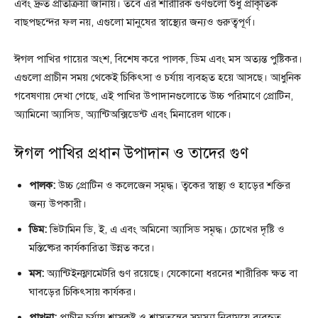
এবং দ্রুত প্রতিক্রিয়া জানায়। তবে এর শারীরিক গুণগুলো শুধু প্রাকৃতিক
বাছপছন্দের ফল নয়, এগুলো মানুষের স্বাস্থ্যের জন্যও গুরুত্বপূর্ণ।
ঈগল পাখির গায়ের অংশ, বিশেষ করে পালক, ডিম এবং মস অত্যন্ত পুষ্টিকর।
এগুলো প্রাচীন সময় থেকেই চিকিৎসা ও চর্যায় ব্যবহৃত হয়ে আসছে। আধুনিক
গবেষণায় দেখা গেছে, এই পাখির উপাদানগুলোতে উচ্চ পরিমাণে প্রোটিন,
অ্যামিনো অ্যাসিড, অ্যান্টিঅক্সিডেন্ট এবং মিনারেল থাকে।
ঈগল পাখির প্রধান উপাদান ও তাদের গুণ
পালক:
উচ্চ প্রোটিন ও কলেজেন সমৃদ্ধ। ত্বকের স্বাস্থ্য ও হাড়ের শক্তির
জন্য উপকারী।
ডিম:
ভিটামিন ডি, ই, এ এবং অমিনো অ্যাসিড সমৃদ্ধ। চোখের দৃষ্টি ও
মস্তিষ্কের কার্যকারিতা উন্নত করে।
মস:
অ্যান্টিইনফ্লামেটরি গুণ রয়েছে। যেকোনো ধরনের শারীরিক ক্ষত বা
ঘাবড়ের চিকিৎসায় কার্যকর।
পাখনা:
প্রাচীন চর্যায় শ্বাসকষ্ট ও শ্বাসতন্ত্রের সমস্যা নিরাময়ে ব্যবহৃত