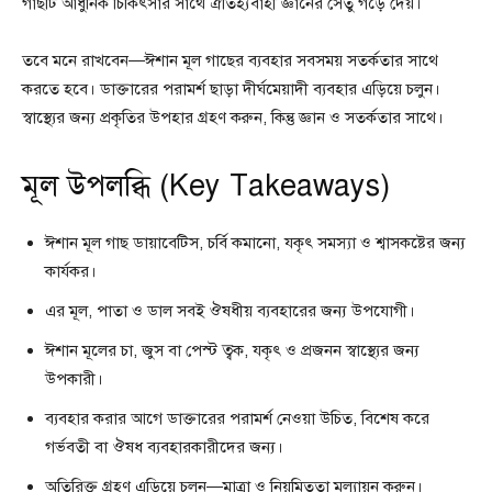
গাছটি আধুনিক চিকিৎসার সাথে ঐতিহ্যবাহী জ্ঞানের সেতু গড়ে দেয়।
তবে মনে রাখবেন—ঈশান মূল গাছের ব্যবহার সবসময় সতর্কতার সাথে
করতে হবে। ডাক্তারের পরামর্শ ছাড়া দীর্ঘমেয়াদী ব্যবহার এড়িয়ে চলুন।
স্বাস্থ্যের জন্য প্রকৃতির উপহার গ্রহণ করুন, কিন্তু জ্ঞান ও সতর্কতার সাথে।
মূল উপলব্ধি (Key Takeaways)
ঈশান মূল গাছ ডায়াবেটিস, চর্বি কমানো, যকৃৎ সমস্যা ও শ্বাসকষ্টের জন্য
কার্যকর।
এর মূল, পাতা ও ডাল সবই ঔষধীয় ব্যবহারের জন্য উপযোগী।
ঈশান মূলের চা, জুস বা পেস্ট ত্বক, যকৃৎ ও প্রজনন স্বাস্থ্যের জন্য
উপকারী।
ব্যবহার করার আগে ডাক্তারের পরামর্শ নেওয়া উচিত, বিশেষ করে
গর্ভবতী বা ঔষধ ব্যবহারকারীদের জন্য।
অতিরিক্ত গ্রহণ এড়িয়ে চলুন—মাত্রা ও নিয়মিততা মূল্যায়ন করুন।