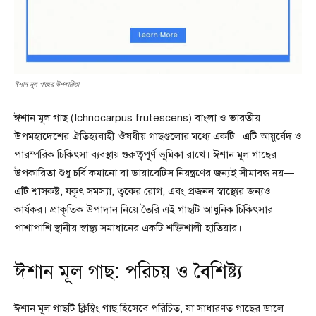
ঈশান মূল গাছের উপকারিতা
ঈশান মূল গাছ (Ichnocarpus frutescens) বাংলা ও ভারতীয়
উপমহাদেশের ঐতিহ্যবাহী ঔষধীয় গাছগুলোর মধ্যে একটি। এটি আয়ুর্বেদ ও
পারম্পরিক চিকিৎসা ব্যবস্থায় গুরুত্বপূর্ণ ভূমিকা রাখে। ঈশান মূল গাছের
উপকারিতা শুধু চর্বি কমানো বা ডায়াবেটিস নিয়ন্ত্রণের জন্যই সীমাবদ্ধ নয়—
এটি শ্বাসকষ্ট, যকৃৎ সমস্যা, ত্বকের রোগ, এবং প্রজনন স্বাস্থ্যের জন্যও
কার্যকর। প্রাকৃতিক উপাদান নিয়ে তৈরি এই গাছটি আধুনিক চিকিৎসার
পাশাপাশি স্থানীয় স্বাস্থ্য সমাধানের একটি শক্তিশালী হাতিয়ার।
ঈশান মূল গাছ: পরিচয় ও বৈশিষ্ট্য
ঈশান মূল গাছটি ক্লিম্বিং গাছ হিসেবে পরিচিত, যা সাধারণত গাছের ডালে