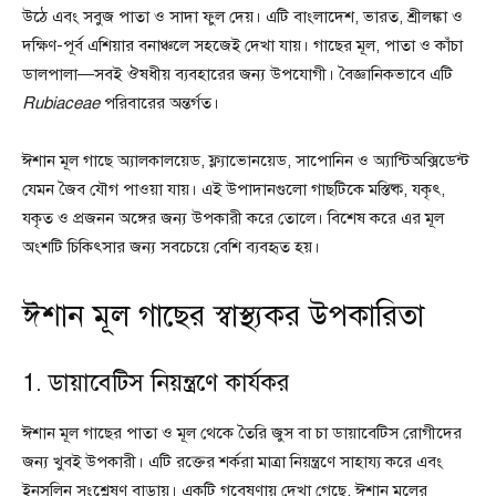
উঠে এবং সবুজ পাতা ও সাদা ফুল দেয়। এটি বাংলাদেশ, ভারত, শ্রীলঙ্কা ও
দক্ষিণ-পূর্ব এশিয়ার বনাঞ্চলে সহজেই দেখা যায়। গাছের মূল, পাতা ও কাঁচা
ডালপালা—সবই ঔষধীয় ব্যবহারের জন্য উপযোগী। বৈজ্ঞানিকভাবে এটি
Rubiaceae
পরিবারের অন্তর্গত।
ঈশান মূল গাছে অ্যালকালয়েড, ফ্ল্যাভোনয়েড, সাপোনিন ও অ্যান্টিঅক্সিডেন্ট
যেমন জৈব যৌগ পাওয়া যায়। এই উপাদানগুলো গাছটিকে মস্তিষ্ক, যকৃৎ,
যকৃত ও প্রজনন অঙ্গের জন্য উপকারী করে তোলে। বিশেষ করে এর মূল
অংশটি চিকিৎসার জন্য সবচেয়ে বেশি ব্যবহৃত হয়।
ঈশান মূল গাছের স্বাস্থ্যকর উপকারিতা
1. ডায়াবেটিস নিয়ন্ত্রণে কার্যকর
ঈশান মূল গাছের পাতা ও মূল থেকে তৈরি জুস বা চা ডায়াবেটিস রোগীদের
জন্য খুবই উপকারী। এটি রক্তের শর্করা মাত্রা নিয়ন্ত্রণে সাহায্য করে এবং
ইনসুলিন সংশ্লেষণ বাড়ায়। একটি গবেষণায় দেখা গেছে, ঈশান মূলের