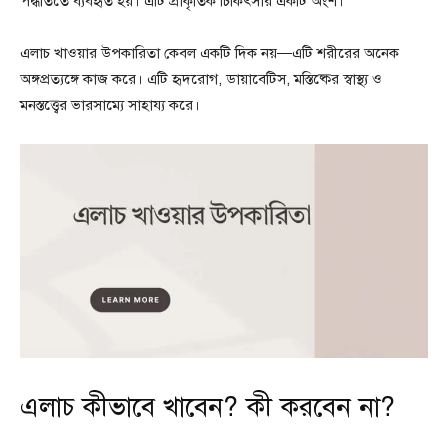
পদ্ধতিতে ব্যবহৃত হয়। এটি প্রাকৃতিক চিকিৎসার একটি অংশ।
এলাচ খাওয়ার উপকারিতা কেবল একটি দিক নয়—এটি শরীরের অনেক
অঙ্গপ্রত্যঙ্গে কাজ করে। এটি হৃদরোগ, ডায়াবেটিস, মস্তিষ্কের স্বাস্থ্য ও
মনস্তত্ত্বের ভারসাম্যে সাহায্য করে।
এলাচ কীভাবে খাবেন? কী করবেন না?