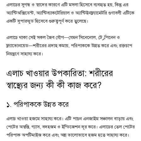
এলাচের সুগন্ধ ও স্বাদের কারণে এটি মসলা হিসেবে ব্যবহৃত হয়, কিন্তু এর
অ্যান্টিঅক্সিডেন্ট, অ্যান্টিব্যাকটেরিয়াল ও অ্যান্টিইনফ্ল্যামেটরি গুণাবলী এটিকে
একটি সুপারফুড হিসেবে গুরুত্বপূর্ণ করে তুলেছে।
এলাচে থাকা সেই সকল জৈব যৌগ—যেমন সিনেনোল, টেرপিনেন ও
ফ্ল্যাভোনয়েড—শরীরের প্রদাহ কমায়, পরিপাককে উন্নত করে এবং রক্তচাপ
নিয়ন্ত্রণে সাহায্য করে।
এলাচ খাওয়ার উপকারিতা: শরীরের
স্বাস্থ্যের জন্য কী কী কাজ করে?
১. পরিপাককে উন্নত করে
এলাচ খাওয়া হজমে সাহায্য করে। এটি পাচন এনজাইম সঞ্চালন বাড়ায় এবং
পেটের অস্বস্তি, গ্যাস, বদহজম ও ইন্ডিজেশন দূর করে। এলাচের তেল পেটের
পরিপাক অপটিমাইজ করে এবং অন্ন ভালোভাবে হজম হতে সাহায্য করে।