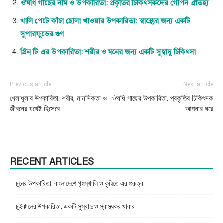
ঔষধি গাছের নাম ও উপকারিতা: প্রকৃতির চিকিৎসকদের গোপন ঐতিহ্য
খালি পেটে কাঁচা ছোলা খাওয়ার উপকারিতা: স্বাস্থ্যের জন্য একটি
সুপারফুডের গুণ
গ্রিন টি এর উপকারিতা: শরীর ও মনের জন্য একটি সুস্বাদু চিকিৎসা
Previous article
Next article
খেলাধুলার উপকারিতা: শরীর, মানসিকতা ও
ঔষধি গাছের উপকারিতা: প্রকৃতির চিকিৎসক
জীবনের যথেষ্ট হিসেবে
আপনার ঘরে
RECENT ARTICLES
চুনের উপকারিতা: বাংলাদেশে গৃহস্থালি ও কৃষিতে এর গুরুত্ব
চুইঝালের উপকারিতা: একটি সুস্বাদু ও স্বাস্থ্যকর খাবার