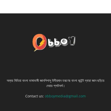
ABOUT US
অব্যয় মিডিয়া বাংলা ভাষাভাষী জ্ঞানপিপাসু উদীয়মান তরূণের বাংলা কন্টেন্ট দ্বারা জ্ঞান ছড়িয়ে
দেয়ার প্লাটফর্ম।
Contact us:
obboymedia@gmail.com