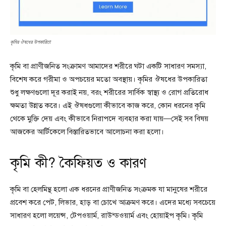
কৃমির ঔষধের উপকারিতা
কৃমি বা প্রাণীজনিত সংক্রামণ আমাদের শরীরে ঘটা একটি সাধারণ সমস্যা,
বিশেষ করে গরীমা ও অপচয়ের মতো অবস্থায়। কৃমির ঔষধের উপকারিতা
শুধু লক্ষণগুলো দূর করাই নয়, বরং শরীরের সার্বিক স্বাস্থ্য ও রোগ প্রতিরোধ
ক্ষমতা উন্নত করে। এই ঔষধগুলো কীভাবে কাজ করে, কোন ধরনের কৃমি
থেকে মুক্তি দেয় এবং কীভাবে নিরাপদে ব্যবহার করা যায়—সেই সব বিষয়
আজকের আর্টিকেলে বিস্তারিতভাবে আলোচনা করা হলো।
কৃমি কী? কৈফিয়ত ও কারণ
কৃমি বা হেলমিন্থ হলো এক ধরনের প্রাণীজনিত সংক্রমক যা মানুষের শরীরে
প্রবেশ করে পেট, লিভার, হাড় বা চোখে আক্রমণ করে। এদের মধ্যে সবচেয়ে
সাধারণ হলো লয়েন্স, টেপওয়ার্ম, রাউন্ডওয়ার্ম এবং হোয়াইপ কৃমি। কৃমি