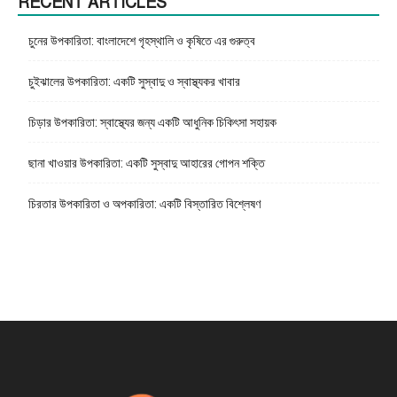
RECENT ARTICLES
চুনের উপকারিতা: বাংলাদেশে গৃহস্থালি ও কৃষিতে এর গুরুত্ব
চুইঝালের উপকারিতা: একটি সুস্বাদু ও স্বাস্থ্যকর খাবার
চিড়ার উপকারিতা: স্বাস্থ্যের জন্য একটি আধুনিক চিকিৎসা সহায়ক
ছানা খাওয়ার উপকারিতা: একটি সুস্বাদু আহারের গোপন শক্তি
চিরতার উপকারিতা ও অপকারিতা: একটি বিস্তারিত বিশ্লেষণ