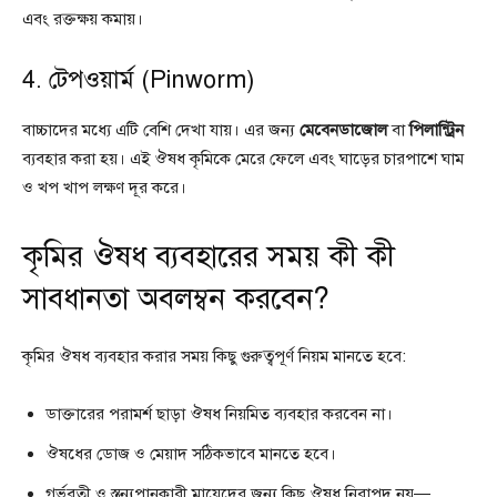
এবং রক্তক্ষয় কমায়।
4. টেপওয়ার্ম (Pinworm)
বাচ্চাদের মধ্যে এটি বেশি দেখা যায়। এর জন্য
মেবেনডাজোল
বা
পিলান্ট্রিন
ব্যবহার করা হয়। এই ঔষধ কৃমিকে মেরে ফেলে এবং ঘাড়ের চারপাশে ঘাম
ও খপ খাপ লক্ষণ দূর করে।
কৃমির ঔষধ ব্যবহারের সময় কী কী
সাবধানতা অবলম্বন করবেন?
কৃমির ঔষধ ব্যবহার করার সময় কিছু গুরুত্বপূর্ণ নিয়ম মানতে হবে:
ডাক্তারের পরামর্শ ছাড়া ঔষধ নিয়মিত ব্যবহার করবেন না।
ঔষধের ডোজ ও মেয়াদ সঠিকভাবে মানতে হবে।
গর্ভবতী ও স্তন্যপানকারী মায়েদের জন্য কিছু ঔষধ নিরাপদ নয়—