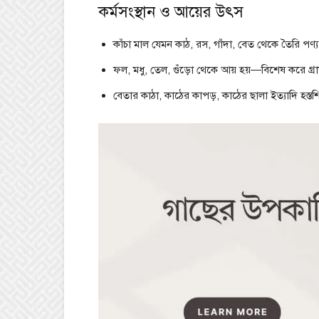
কর্মসংস্থান ও আয়ের উৎস
কাঁচা মাল যেমন কাঠ, রস, গাঁদা, বেত থেকে তৈরি পণ
ফল, মধু, তেল, গুঁড়ো থেকে আয় হয়—বিশেষ করে গ্রাম
বেতার কাঠা, কাঠের কাপড়, কাঠের ছালা ইত্যাদি হস্তশি