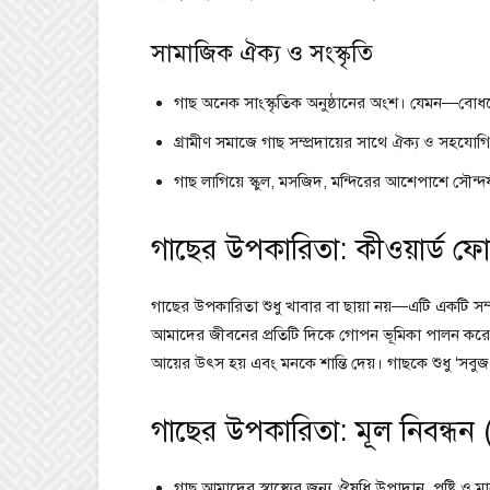
সামাজিক ঐক্য ও সংস্কৃতি
গাছ অনেক সাংস্কৃতিক অনুষ্ঠানের অংশ। যেমন—বোধব
গ্রামীণ সমাজে গাছ সম্প্রদায়ের সাথে ঐক্য ও সহযোগিত
গাছ লাগিয়ে স্কুল, মসজিদ, মন্দিরের আশেপাশে সৌন্দর
গাছের উপকারিতা: কীওয়ার্ড ফ
গাছের উপকারিতা শুধু খাবার বা ছায়া নয়—এটি একটি সম্পূর্ণ পর
আমাদের জীবনের প্রতিটি দিকে গোপন ভূমিকা পালন করে।
আয়ের উৎস হয় এবং মনকে শান্তি দেয়। গাছকে শুধু ‘সবুজ
গাছের উপকারিতা: মূল নিবন্
গাছ আমাদের স্বাস্থ্যের জন্য ঔষধি উপাদান, পুষ্টি ও ম