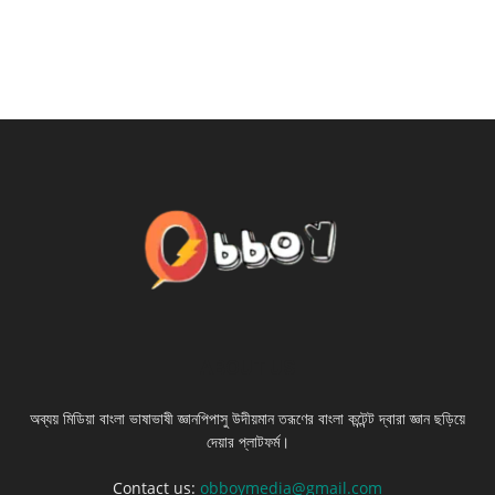
ABOUT US
অব্যয় মিডিয়া বাংলা ভাষাভাষী জ্ঞানপিপাসু উদীয়মান তরূণের বাংলা কন্টেন্ট দ্বারা জ্ঞান ছড়িয়ে
দেয়ার প্লাটফর্ম।
Contact us:
obboymedia@gmail.com