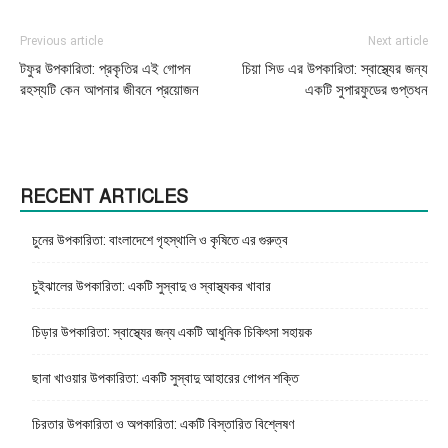
Previous article
Next article
টফুর উপকারিতা: প্রকৃতির এই গোপন
চিয়া সিড এর উপকারিতা: স্বাস্থ্যের জন্য
রহস্যটি কেন আপনার জীবনে প্রয়োজন
একটি সুপারফুডের গুপ্তধন
RECENT ARTICLES
চুনের উপকারিতা: বাংলাদেশে গৃহস্থালি ও কৃষিতে এর গুরুত্ব
চুইঝালের উপকারিতা: একটি সুস্বাদু ও স্বাস্থ্যকর খাবার
চিড়ার উপকারিতা: স্বাস্থ্যের জন্য একটি আধুনিক চিকিৎসা সহায়ক
ছানা খাওয়ার উপকারিতা: একটি সুস্বাদু আহারের গোপন শক্তি
চিরতার উপকারিতা ও অপকারিতা: একটি বিস্তারিত বিশ্লেষণ