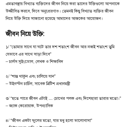
এমতাবস্থায় বিখ্যাত ব্যক্তিদের জীবন নিয়ে করা তাদের উক্তিগুলো আপনাকে
উজ্জীবিত করবে, দিবে অনুপ্রেরণাও। তেমনই কিছু বিখ্যাত ব্যক্তির জীবন
নিয়ে উক্তি দিয়ে সাজানো হয়েছে আমাদের আজকের আয়োজন।
জীবন নিয়ে উক্তি:
১/ “তোমার সাথে যা ঘটে তার দশ শতাংশ জীবন আর নব্বই শতাংশ তুমি
যেভাবে এর সাথে সাড়া দিবে”
– চার্লস সুইংডোল, লেখক ও শিক্ষাবিদ
২/ “শান্ত থাকুন এবং চালিয়ে যান”
– উইনস্টন চার্চিল, সাবেক ব্রিটিশ প্রধানমন্ত্রী
৩/ “হতে পারে জীবন এটাই … চোখের পলক এবং দিশেহারা তারার মতো।”
– জ্যাক কেরোয়াক, উপন্যাসিক
৪/ “জীবন একটা ফুলের মতো, যার মধু হলো ভালোবাসা”