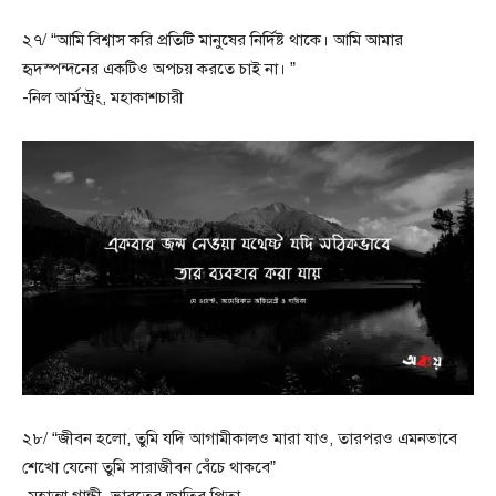
২৭/ “আমি বিশ্বাস করি প্রতিটি মানুষের নির্দিষ্ট থাকে। আমি আমার
হৃদস্পন্দনের একটিও অপচয় করতে চাই না। ”
-নিল আর্মস্ট্রং, মহাকাশচারী
২৮/ “জীবন হলো, তুমি যদি আগামীকালও মারা যাও, তারপরও এমনভাবে
শেখো যেনো তুমি সারাজীবন বেঁচে থাকবে”
-মহাত্মা গান্ধী, ভারতের জাতির পিতা