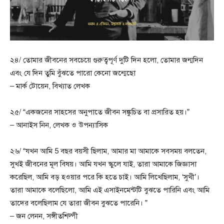
২৪/ তোমার জীবনের সবচেয়ে গুরুত্বপূর্ণ দুটি দিন হলো, তোমার জন্মদিন
এবং যে দিন তুমি বুঁঝতে পারো কেনো জন্মেছো
– মার্ক টোয়েন, বিখ্যাত লেখক
২৫/ “একজনের সাহসের অনুপাতে জীবন সঙ্কুচিত বা প্রসারিত হয়।”
– আনাইস নিন, লেখক ও উপন্যাসিক
২৬/ “যখন আমি 5 বছর বয়সী ছিলাম, আমার মা আমাকে সবসময় বলতেন,
সুখই জীবনের মূল বিষয়। আমি যখন স্কুলে যাই, তারা আমাকে জিজ্ঞাসা
করেছিল, আমি বড় হওয়ার পরে কি হতে চাই। আমি লিখেছিলাম, ‘সুখী’।
তারা আমাকে বলেছিলো, আমি এই এসাইনমেন্টটি বুঝতে পারিনি এবং আমি
তাদের বলেছিলাম যে তারা জীবন বুঝতে পারেনি। ”
– জন লেনন, সঙ্গীতশিল্পী