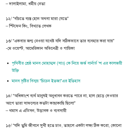
– দালাইলামা, ধর্মীয় নেতা
১২/ “বাঁচতে ব্যস্ত হোন অথবা মারা যেতে”
– স্টিফেন কিং, বিখ্যাত লেখক
১৩/ “একবার জন্ম নেওয়া যথেষ্ট যদি সঠিকভাবে তার ব্যবহার করা যায়”
-মে ওয়েস্ট, আমেরিকান অভিনেত্রী ও গায়িকা
পৃথিবীর শ্রেষ্ঠ মানব মোহাম্মদ (সাঃ) কে নিয়ে জর্জ বার্নার্ড ‘শ এর কালজয়ী
উক্তি
মানব সৃষ্টির বিস্ময় “চিচেন ইতজা”এর ইতিহাস
১৪/ “অধিকাংশ ব্যর্থ মানুষই অনুধাবন করতে পারে না, হাল ছেড়ে দেওয়ার
আগে তারা সাফল্যের কতটা কাছাকাছি ছিলো”
– থমাস এ এডিসন, উদ্ভাবক ও ব্যবসায়ী
১৫/ “যদি তুমি জীবনে সুখী হতে চাও, তাহলে একটা লক্ষ্য ঠিক করো, কোনো