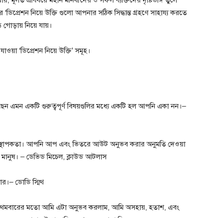
ায়, মূলত এবিষয়ে মহান মনিষীদের ও সফল ব্যক্তিদের দৃষ্টিভঙ্গি তুলে
ডিপ্রেশন নিয়ে উক্তি গুলো আপনার সঠিক সিদ্ধান্ত গ্রহণে সাহায্য করতে
ড় গোড়ায় নিয়ে যায়।
ওয়া ‘ডিপ্রেশন নিয়ে উক্তি’ সমূহ।
ন এমন একটি গুরুত্বপূর্ণ বিষয়গুলির মধ্যে একটি হল আপনি একা নন।–
তিস্থাপকতা। আপনি আপ এবং ভিতরে আউট অনুভব করার অনুমতি দেওয়া
পনি মানুষ। – ডেভিড মিচেল, ক্লাউড আটলাস
কার।– ডোডি স্মিথ
তু প্রথমবারের মতো আমি এটা অনুভব করলাম, আমি অসহায়, হতাশ, এবং