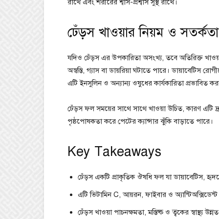
রাখে এবং শরীরের শ্বাস-প্রশ্বাস সুস্থ রাখে।
ঢেঁড়স খাওয়ার নিয়ম ও সতর্কতা
যদিও ঢেঁড়স এর উপকারিতা অসংখ্য, তবে অতিরিক্ত খাওয
অস্বস্তি, গ্যাস বা ডায়রিয়া ঘটাতে পারে। ডায়াবেটিস রোগ
এটি ইনসুলিন ও অন্যান্য ওষুধের কার্যকারিতা প্রভাবিত 
ঢেঁড়স ফল সময়ের সাথে সাথে খাওয়া উচিত, কারণ এটি দ্র
পৃষ্ঠপোষকতা করে পেটের ক্যান্সার ঝুঁকি বাড়াতে পারে।
Key Takeaways
ঢেঁড়স একটি প্রাকৃতিক ঔষধি ফল যা ডায়াবেটিস, হৃদর
এটি ভিটামিন C, আয়রন, ফাইবার ও অ্যান্টিঅক্সিডেন্ট
ঢেঁড়স খাওয়া পাচনক্ষমতা, মস্তিষ্ক ও ত্বকের স্বাস্থ্য উন্