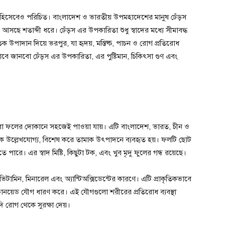
ি ফল হিসেবেও পরিচিত। বাংলাদেশ ও ভারতীয় উপমহাদেশের মানুষ ঢেঁড়স
রে আসছে শতাব্দী ধরে। ঢেঁড়স এর উপকারিতা শুধু স্বাদের মধ্যে সীমাবদ্ধ
 উপাদান দিয়ে ভরপুর, যা হৃদয়, মস্তিষ্ক, পাচন ও রোগ প্রতিরোধ
বে জানবো ঢেঁড়স এর উপকারিতা, এর পুষ্টিমান, চিকিৎসা গুণ এবং
 বা ফলের দোকানে সহজেই পাওয়া যায়। এটি বাংলাদেশ, ভারত, চীন ও
 থেকে উল্লেখযোগ্য, বিশেষ করে তামাক উৎপাদনে ব্যবহৃত হয়। ফলটি ছোট
পারে। এর স্বাদ মিষ্টি, কিছুটা টক, এবং খুব মৃদু ফুলের গন্ধ রয়েছে।
টামিন, মিনারেল এবং অ্যান্টিঅক্সিডেন্টের কারণে। এটি প্রাকৃতিকভাবে
যাভোনয়েড যৌগ ধারণ করে। এই যৌগগুলো শরীরের প্রতিরোধ ব্যবস্থা
দি রোগ থেকে সুরক্ষা দেয়।