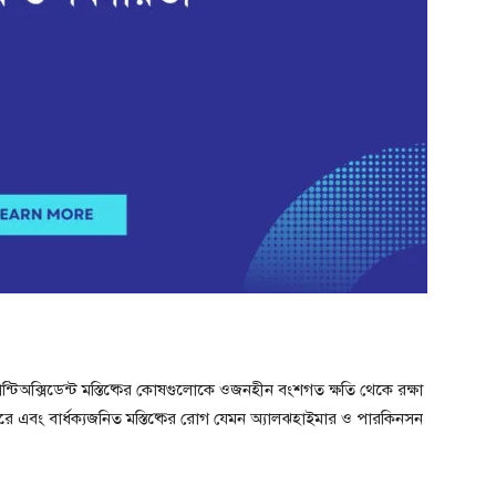
ন্টিঅক্সিডেন্ট মস্তিষ্কের কোষগুলোকে ওজনহীন বংশগত ক্ষতি থেকে রক্ষা
ি করে এবং বার্ধক্যজনিত মস্তিষ্কের রোগ যেমন অ্যালঝহাইমার ও পারকিনসন