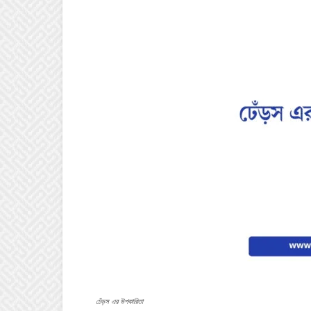
ঢেঁড়স এর উপকারিতা