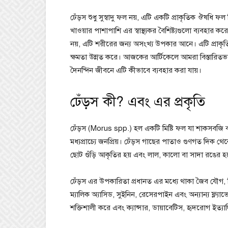
ঢেঁড়স শুধু সুস্বাদু ফল নয়, এটি একটি প্রাকৃতিক ঔষধ
খাওয়ার পাশাপাশি এর স্বাস্থ্যকর বৈশিষ্ট্যগুলো ব্যবহার ক
নয়, এটি শরীরের জন্য অসংখ্য উপকার আনে। এটি প্রাকৃতিক
ক্ষমতা উন্নত করে। আজকের আর্টিকেলে আমরা বিস্তারিতভা
দৈনন্দিন জীবনে এটি কীভাবে ব্যবহার করা যায়।
ঢেঁড়স কী? এবং এর প্রকৃতি
ঢেঁড়স (Morus spp.) হল একটি মিষ্টি ফল যা শাকসবজি
মধ্যপ্রাচ্যে জনপ্রিয়। ঢেঁড়স গাছের পাতাও গুণগত দিক
ছোট গুঁড়ি আকৃতির হয় এবং লাল, কালো বা সাদা রঙের হতে 
ঢেঁড়স এর উপকারিতা প্রধানত এর মধ্যে থাকা জৈব যৌগ, ভি
ম্যালিক অ্যাসিড, সুইনিন, রেসেরপাইন এবং অন্যান্য ফ্ল্
শক্তিশালী করে এবং ক্যান্সার, ডায়াবেটিস, হৃদরোগ ইত্যা