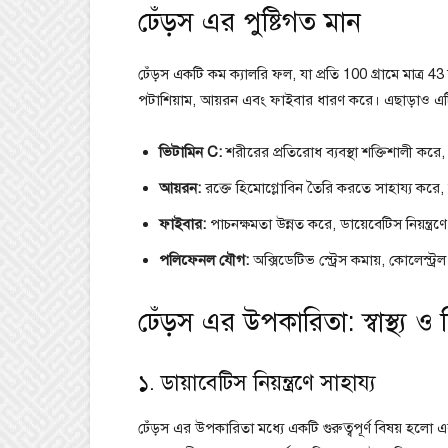
ঢেঁড়স এর পুষ্টিগত মান
ঢেঁড়স একটি কম ক্যালরি ফল, যা প্রতি 100 গ্রামে মাত্র 43
পটাশিয়াম, আয়রন এবং ফাইবার ধারণ করে। এছাড়াও এট
ভিটামিন C:
শরীরের প্রতিরোধ ব্যবস্থা শক্তিশালী করে, ত্ব
আয়রন:
রক্তে হিমোগ্লোবিন তৈরি করতে সাহায্য করে, অ
ফাইবার:
পাচনক্ষমতা উন্নত করে, ডায়েবেটিস নিয়ন্ত্রণ
পলিফেনল যৌগ:
অক্সিডেটিভ স্ট্রেস কমায়, কোলেস্ট্রল ন
ঢেঁড়স এর উপকারিতা: স্বাস্থ্য ও
১. ডায়াবেটিস নিয়ন্ত্রণে সাহায্য
ঢেঁড়স এর উপকারিতা মধ্যে একটি গুরুত্বপূর্ণ বিষয় হলো এ