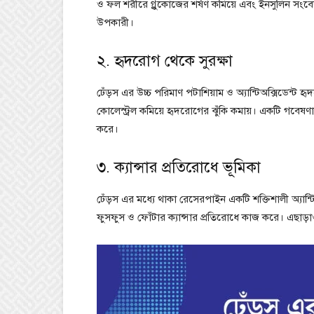
ও ফল শরীরে গ্লুকোজের শর্ষণ কমিয়ে এবং ইনসুলিন সংব
উপকারী।
২. হৃদরোগ থেকে সুরক্ষা
ঢেঁড়স এর উচ্চ পরিমাণ পটাশিয়াম ও অ্যান্টিঅক্সিডেন্ট হৃদয়
কোলেস্ট্রল কমিয়ে হৃদরোগের ঝুঁকি কমায়। একটি গবেষণায
করে।
৩. ক্যান্সার প্রতিরোধে ভূমিকা
ঢেঁড়স এর মধ্যে থাকা রেসেরপাইন একটি শক্তিশালী অ্যান্টি
ফুসফুস ও ফোঁটার ক্যান্সার প্রতিরোধে কাজ করে। এছাড়াও এ