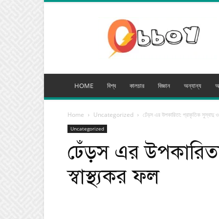
অব্যয়
মিডিয়া
HOME
বিশ্ব
কালচার
বিজ্ঞান
অন্যান্য
অ
Home
Uncategorized
ঢেঁড়স এর উপকারিতা: প্রাকৃতিক সুস্বাদু ও
Uncategorized
ঢেঁড়স এর উপকারিতা: 
স্বাস্থ্যকর ফল
Facebook
Tw
Share