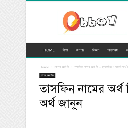
অব্যয়
মিডিয়া
HOME
বিশ্ব
কালচার
বিজ্ঞান
অন্যান্য
অ
Home
নামের অর্থ কি
তাসফিন নামের অর্থ কি – ইসলামিক ও আরবি অর্থ জ
নামের অর্থ কি
তাসফিন নামের অর্
অর্থ জানুন
Facebook
Tw
Share