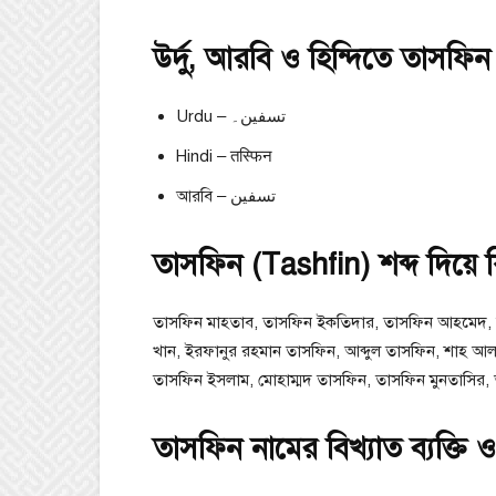
উর্দু, আরবি ও হিন্দিতে তাসফিন
Urdu – تسفین۔
Hindi – तस्फिन
আরবি – تسفين
তাসফিন (Tashfin) শব্দ দিয়ে 
তাসফিন মাহতাব, তাসফিন ইকতিদার, তাসফিন আহমেদ, র
খান, ইরফানুর রহমান তাসফিন, আব্দুল তাসফিন, শাহ আল
তাসফিন ইসলাম, মোহাম্মদ তাসফিন, তাসফিন মুনতাসির
তাসফিন নামের বিখ্যাত ব্যক্তি ও