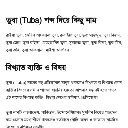
তুবা (Tuba) শব্দ দিয়ে কিছু নাম
রাইসা তুবা, জেরিন আফসানা তুবা, রুবাইয়া তুবা, তুবা মাহামুদ, তুবা নিহাদ,
তুবা স্নেহা, তুবা রাইদা, মেহেজাবিন তুবা, সুমাইতা তুবা, তুবা রিফা, তুবা মিম,
তুবা রুহি, তুবা আফসানা, মাইশা আফরিন
বিখ্যাত ব্যক্তি ও বিষয়
তুবা (Tuba) নামের বহু প্রতিভাবান মানুষ থাকলেও বিশ্ববরেণ্য বিখ্যাত কোন
ব্যক্তির বিষয়ের সন্ধান পাওয়া যায়নি। হয়তো আপনার সন্তানই হতে পারে
এই নামের বিখ্যাত ব্যক্তি। কিংবা দেশের ভবিষ্যৎ প্রেসিডেন্ট!
তুবা নামটি বাংলাদেশ, পাকিস্তান, ইন্দোনেশিয়াসহ মুসলিম বিশ্বের পছন্দের
নাম গুলাের মধ্যে শীর্ষে থাকলেও বর্তমানে সৌদি আরব ও কাতারে নামটির
বিশেষ জনপ্রিয়তা লক্ষণীয়।