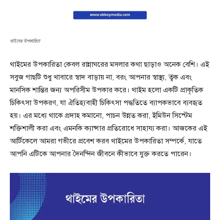
থাইমের উপকারিতা
থাইমের উপকারিতা কেবল রান্নাঘরের মসলার কথা ছাড়াও অনেক বেশি। এই
সবুজ গাছটি শুধু খাবারে স্বাদ বাড়ায় না, বরং আপনার স্বাস্থ্য, ত্বক এবং
মানসিক শান্তির জন্য অপরিসীম উপকার করে। থাইম হলো একটি প্রাকৃতিক
চিকিৎসা উপকরণ, যা ঐতিহ্যবাহী চিকিৎসা পদ্ধতিতে ব্যাপকভাবে ব্যবহৃত
হয়। এর মধ্যে থাকে প্রদাহ কমানো, পাচন উন্নত করা, ইমিউন সিস্টেম
শক্তিশালী করা এবং এমনকি ক্যান্সার প্রতিরোধে সাহায্য করা। আজকের এই
আর্টিকেলে আমরা গভীরে প্রবেশ করব থাইমের উপকারিতা সম্পর্কে, যাতে
আপনি এটিকে আপনার দৈনন্দিন জীবনে কীভাবে যুক্ত করতে পারেন।