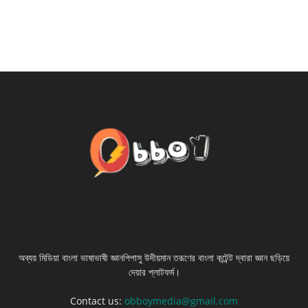
ABOUT US
অব্যয় মিডিয়া বাংলা ভাষাভাষী জ্ঞানপিপাসু উদীয়মান তরূণের বাংলা কন্টেন্ট দ্বারা জ্ঞান ছড়িয়ে
দেয়ার প্লাটফর্ম।
Contact us:
obboymedia@gmail.com