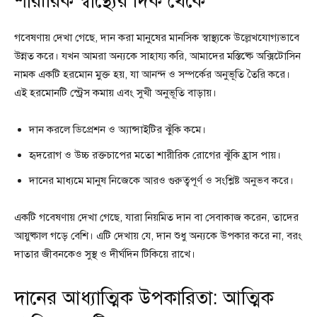
শারীরিক স্বাস্থ্যের দিক থেকে
গবেষণায় দেখা গেছে, দান করা মানুষের মানসিক স্বাস্থ্যকে উল্লেখযোগ্যভাবে
উন্নত করে। যখন আমরা অন্যকে সাহায্য করি, আমাদের মস্তিষ্কে অক্সিটোসিন
নামক একটি হরমোন মুক্ত হয়, যা আনন্দ ও সম্পর্কের অনুভূতি তৈরি করে।
এই হরমোনটি স্ট্রেস কমায় এবং সুখী অনুভূতি বাড়ায়।
দান করলে ডিপ্রেশন ও অ্যান্সাইটির ঝুঁকি কমে।
হৃদরোগ ও উচ্চ রক্তচাপের মতো শারীরিক রোগের ঝুঁকি হ্রাস পায়।
দানের মাধ্যমে মানুষ নিজেকে আরও গুরুত্বপূর্ণ ও সংশ্লিষ্ট অনুভব করে।
একটি গবেষণায় দেখা গেছে, যারা নিয়মিত দান বা সেবাকাজ করেন, তাদের
আয়ুষ্কাল গড়ে বেশি। এটি দেখায় যে, দান শুধু অন্যকে উপকার করে না, বরং
দাতার জীবনকেও সুস্থ ও দীর্ঘদিন টিকিয়ে রাখে।
দানের আধ্যাত্মিক উপকারিতা: আত্মিক