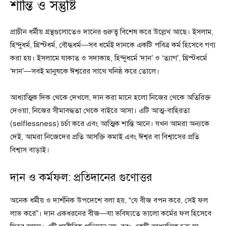
শান্তি ও সন্তুষ্টি
প্রাচীন ধর্মীয় গ্রন্থগুলোতেও দানের গুরুত্ব বিশেষ করে উল্লেখ আছে। ইসলাম,
হিন্দুধর্ম, খ্রিস্টধর্ম, বৌদ্ধধর্ম—সব ধর্মেই দানকে একটি পবিত্র কর্ম হিসেবে গণ্য
করা হয়। ইসলামে যাকাত ও সদাকাহ, হিন্দুধর্মে ‘দান’ ও ‘ত্যাগ’, খ্রিস্টধর্মে
‘দান’—সবই মানুষকে ঈশ্বরের সাথে ঘনিষ্ঠ করে তোলে।
আধ্যাত্মিক দিক থেকে দেখলে, দান করা মানে হলো নিজের থেকে অতিরিক্ত
দেওয়া, নিজের সীমাবদ্ধতা থেকে বাইরে আসা। এটি আত্ম-বাহিরতা
(selflessness) চর্চা করে এবং আত্মিক শান্তি আনে। যখন আমরা অন্যকে
দেই, আমরা নিজেদের প্রতি আসক্তি কমাই এবং ঈশ্বর বা বিশ্বাসের প্রতি
বিশ্বাস বাড়াই।
দান ও কর্মফল: প্রতিদানের গুণোত্তর
অনেক ধর্মীয় ও দার্শনিক উপদেশে বলা হয়, “যে বীজ বপন করে, সেই ফল
লাভ করে”। দান একধরনের বীজ—যা ভবিষ্যতে ভালো কর্মের ফল হিসেবে