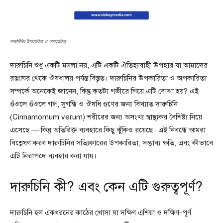
দারুচিনির উপকারিতা ও অপকারিতা
দারুচিনি শুধু একটি মসলা নয়, এটি একটি ঐতিহ্যবাহী উপহার যা আমাদের
রান্নাঘর থেকে ঔষধালয় পর্যন্ত বিস্তৃত। দারুচিনির উপকারিতা ও অপকারিতা
সম্পর্কে অনেকেই জানেন, কিন্তু কতটা গভীরে গিয়ে এটি বোঝা হয়? এই
গুঁওলে গুঁওলে গন্ধ, সুগন্ধি ও ঔষধি গুণের জন্য বিখ্যাত দারুচিনি
(Cinnamomum verum) শরীরের জন্য অসংখ্য স্বাস্থ্যকর বৈশিষ্ট্য নিয়ে
এসেছে — কিন্তু অতিরিক্ত ব্যবহারে কিছু ঝুঁকিও রয়েছে। এই নিবন্ধে আমরা
বিশ্লেষণ করব দারুচিনির সত্যিকারের উপকারিতা, সম্ভাব্য ক্ষতি, এবং কীভাবে
এটি নিরাপদে ব্যবহার করা যায়।
দারুচিনি কী? এবং কেন এটি গুরুত্বপূর্ণ?
দারুচিনি হল একধরনের কাঠের খোসা যা দক্ষিণ এশিয়া ও দক্ষিণ-পূর্ণ