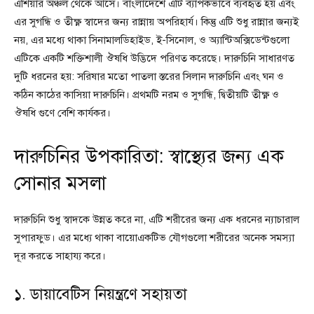
এশিয়ার অঞ্চল থেকে আসে। বাংলাদেশে এটি ব্যাপকভাবে ব্যবহৃত হয় এবং
এর সুগন্ধি ও তীক্ষ্ণ স্বাদের জন্য রান্নায় অপরিহার্য। কিন্তু এটি শুধু রান্নার জন্যই
নয়, এর মধ্যে থাকা সিনামালডিহাইড, ই-সিনোল, ও অ্যান্টিঅক্সিডেন্টগুলো
এটিকে একটি শক্তিশালী ঔষধি উদ্ভিদে পরিণত করেছে। দারুচিনি সাধারণত
দুটি ধরনের হয়: সরিষার মতো পাতলা স্তরের সিলান দারুচিনি এবং ঘন ও
কঠিন কাঠের কাসিয়া দারুচিনি। প্রথমটি নরম ও সুগন্ধি, দ্বিতীয়টি তীক্ষ্ণ ও
ঔষধি গুণে বেশি কার্যকর।
দারুচিনির উপকারিতা: স্বাস্থ্যের জন্য এক
সোনার মসলা
দারুচিনি শুধু স্বাদকে উন্নত করে না, এটি শরীরের জন্য এক ধরনের ন্যাচারাল
সুপারফুড। এর মধ্যে থাকা বায়োএকটিভ যৌগগুলো শরীরের অনেক সমস্যা
দূর করতে সাহায্য করে।
১. ডায়াবেটিস নিয়ন্ত্রণে সহায়তা