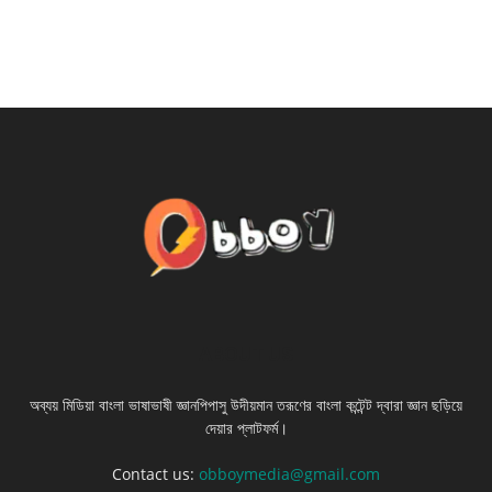
ABOUT US
অব্যয় মিডিয়া বাংলা ভাষাভাষী জ্ঞানপিপাসু উদীয়মান তরূণের বাংলা কন্টেন্ট দ্বারা জ্ঞান ছড়িয়ে
দেয়ার প্লাটফর্ম।
Contact us:
obboymedia@gmail.com