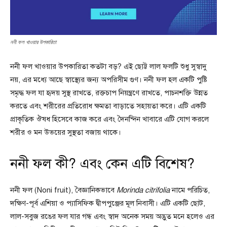
ননী ফল খাওয়ার উপকারিতা
ননী ফল খাওয়ার উপকারিতা কতটা বড়? এই ছোট্ট লাল ফলটি শুধু সুস্বাদু
নয়, এর মধ্যে আছে স্বাস্থ্যের জন্য অপরিসীম গুণ। ননী ফল হল একটি পুষ্টি
সমৃদ্ধ ফল যা হৃদয় সুস্থ রাখতে, রক্তচাপ নিয়ন্ত্রণে রাখতে, পাচনশক্তি উন্নত
করতে এবং শরীরের প্রতিরোধ ক্ষমতা বাড়াতে সহায়তা করে। এটি একটি
প্রাকৃতিক ঔষধ হিসেবে কাজ করে এবং দৈনন্দিন খাবারে এটি যোগ করলে
শরীর ও মন উভয়ের সুস্থতা বজায় থাকে।
ননী ফল কী? এবং কেন এটি বিশেষ?
ননী ফল (Noni fruit), বৈজ্ঞানিকভাবে
Morinda citrifolia
নামে পরিচিত,
দক্ষিণ-পূর্ব এশিয়া ও প্যাসিফিক দ্বীপপুঞ্জের মূল নিবাসী। এটি একটি ছোট,
লাল-সবুজ রঙের ফল যার গন্ধ এবং স্বাদ অনেক সময় অদ্ভুত মনে হলেও এর