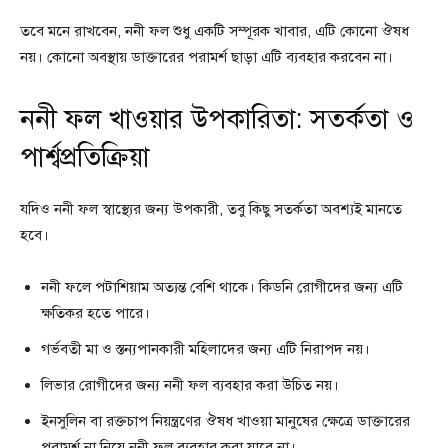
তবে মনে রাখবেন, ননী ফল শুধু একটি সম্পূরক খাবার, এটি কোনো ঔষধ
নয়। কোনো অবস্থায় ডাক্তারের পরামর্শ ছাড়া এটি ব্যবহার করবেন না।
ননী ফল খাওয়ার উপকারিতা: সতর্কতা ও
পার্শ্বপ্রতিক্রিয়া
যদিও ননী ফল স্বাস্থ্যের জন্য উপকারী, তবু কিছু সতর্কতা অবশ্যই মানতে
হবে।
ননী ফলে পটাশিয়াম অত্যন্ত বেশি থাকে। কিডনি রোগীদের জন্য এটি
ক্ষতিকর হতে পারে।
গর্ভবতী মা ও স্তন্যপানকারী মহিলাদের জন্য এটি নিরাপদ নয়।
লিভার রোগীদের জন্য ননী ফল ব্যবহার করা উচিত নয়।
ইনসুলিন বা রক্তচাপ নিয়ন্ত্রণের ঔষধ খাওয়া মানুষের ক্ষেত্রে ডাক্তারের
পরামর্শ না নিয়ে ননী ফল ব্যবহার করা যাবে না।