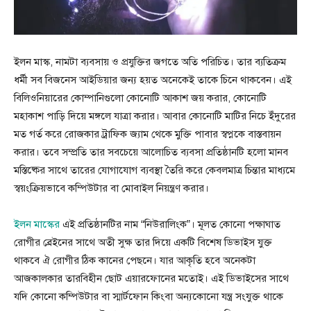
ইলন মাস্ক, নামটা ব্যবসায় ও প্রযুক্তির জগতে অতি পরিচিত। তার ব্যতিক্রম
ধর্মী সব বিজনেস আইডিয়ার জন্য হয়ত অনেকেই তাকে চিনে থাকবেন। এই
বিলিওনিয়ারের কোম্পানিগুলো কোনোটি আকাশ জয় করার, কোনোটি
মহাকাশ পাড়ি দিয়ে মঙ্গলে যাত্রা করার। আবার কোনোটি মাটির নিচে ইঁদুরের
মত গর্ত করে রোজকার ট্রাফিক জ্যাম থেকে মুক্তি পাবার স্বপ্নকে বাস্তবায়ন
করার। তবে সম্প্রতি তার সবচেয়ে আলোচিত ব্যবসা প্রতিষ্ঠানটি হলো মানব
মস্তিষ্কের সাথে তারের যোগাযোগ ব্যবস্থা তৈরি করে কেবলমাত্র চিন্তার মাধ্যমে
স্বয়ংক্রিয়ভাবে কম্পিউটার বা মোবাইল নিয়ন্ত্রণ করার।
ইলন মাস্কের
এই প্রতিষ্ঠানটির নাম “নিউরালিংক”। মূলত কোনো পক্ষাঘাত
রোগীর ব্রেইনের সাথে অতী সুক্ষ তার দিয়ে একটি বিশেষ ডিভাইস যুক্ত
থাকবে ঐ রোগীর ঠিক কানের পেছনে। যার আকৃতি হবে অনেকটা
আজকালকার তারবিহীন ছোট এয়ারফোনের মতোই। এই ডিভাইসের সাথে
যদি কোনো কম্পিউটার বা স্মার্টফোন কিংবা অন্যকোনো যন্ত্র সংযুক্ত থাকে