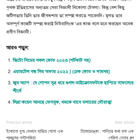
পৃথক ইতিহাসের অন্যতম সেরা বিজ্ঞানী নিকোলা টেসলা। কিন্তু বেশ কিছু
জটিলতায় তিনি তার জীবদ্দশায় তা সম্পন্ন করতে পারেননি। মূলত তার
অসম্পূর্ণ কাজটি সম্পন্ন করাই নিউরালিংক ‘এর কাজ বলে মনে করছেন অনেক
প্রবীণ বিজ্ঞানী।
আরও পড়ুন:
স্কিটো সিমের সকল কোড ২০২৩ (শর্টকাট সহ)
এয়ারটেল বন্ধ সিম অফার ২০২২ | (চেক কোড ও দামসহ)
জুম অ্যাপ : যে গোপন সূত্র ধরে গুগল-মাইক্রোসফটকে ছাপিয়ে সাফল্যের
শীর্ষে
লিব্রা কয়েন আনছে ফেসবুক, থমকে যাবে ডলারের দৌরাত্ম!
Previous article
Next article
ইকোনো যুগঃ যেভাবে হারিয়ে গেলো এক
তিমোচেঙ্কো : শান্তির কথা বলা এক
প্রজন্মের নস্টালজিয়া
গেরিলা নেতার গল্প