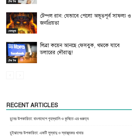
টেক টক
টেম্পল রান: যেভাবে পেলো অভূতপূর্ব সাফল্য ও
জনপ্রিয়তা
খেলাধুলা
লিব্রা কয়েন আনছে ফেসবুক, থমকে যাবে
ডলারের দৌরাত্ম!
টেক টক
RECENT ARTICLES
চুনের উপকারিতা: বাংলাদেশে গৃহস্থালি ও কৃষিতে এর গুরুত্ব
চুইঝালের উপকারিতা: একটি সুস্বাদু ও স্বাস্থ্যকর খাবার