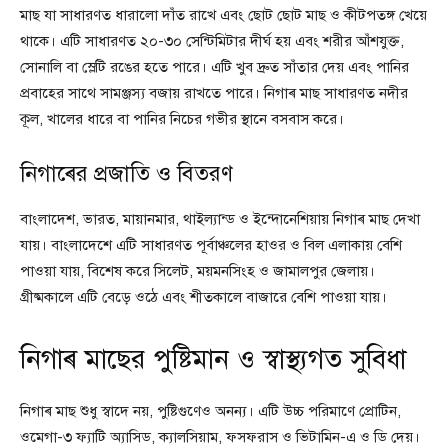
মাছ যা সাধারণত ধারালো দাঁত রাখে এবং ছোট ছোট মাছ ও কীটপতঙ্গ খেয়ে
থাকে। এটি সাধারণত ২০-৩০ সেন্টিমিটার দীর্ঘ হয় এবং শরীর আঁশযুক্ত,
সোনালি বা স্লেটি রঙের হতে পারে। এটি খুব দ্রুত সাঁতার দেয় এবং পানির
প্রবাহের সাথে সামঞ্জস্য বজায় রাখতে পারে। নিগাৰ মাছ সাধারণত নদীর
কূল, খালের ধারে বা পানির নিচের গভীর স্থানে বসবাস করে।
নিগাৰের প্রজাতি ও বিতরণ
বাংলাদেশ, ভারত, মায়ানমার, থাইল্যান্ড ও ইন্দোনেশিয়ায় নিগাৰ মাছ দেখা
যায়। বাংলাদেশে এটি সাধারণত পূর্বাঞ্চলের হাওর ও বিল এলাকায় বেশি
পাওয়া যায়, বিশেষ করে সিলেট, ময়মনসিংহ ও জামালপুর জেলায়।
গ্রীষ্মকালে এটি বেড়ে ওঠে এবং শীতকালে বাজারে বেশি পাওয়া যায়।
নিগাৰ মাছের পুষ্টিমান ও স্বাস্থ্যগত সুবিধা
নিগাৰ মাছ শুধু স্বাদে নয়, পুষ্টিগুণেও অনন্য। এটি উচ্চ পরিমাণে প্রোটিন,
ওমেগা-৩ ফ্যাটি অ্যাসিড, ক্যালসিয়াম, ফসফরাস ও ভিটামিন-এ ও ডি দেয়।