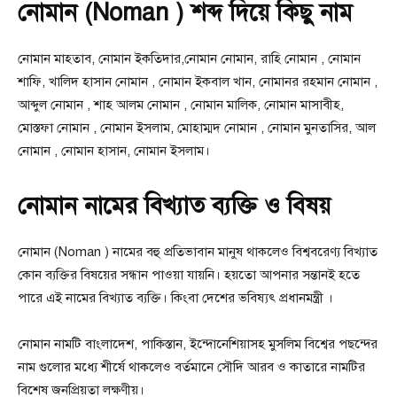
নোমান (Noman ) শব্দ দিয়ে কিছু নাম
নোমান মাহতাব, নোমান ইকতিদার,নোমান নোমান, রাহি নোমান , নোমান
শাফি, খালিদ হাসান নোমান , নোমান ইকবাল খান, নোমানর রহমান নোমান ,
আব্দুল নোমান , শাহ আলম নোমান , নোমান মালিক, নোমান মাসাবীহ,
মোস্তফা নোমান , নোমান ইসলাম, মোহাম্মদ নোমান , নোমান মুনতাসির, আল
নোমান , নোমান হাসান, নোমান ইসলাম।
নোমান নামের বিখ্যাত ব্যক্তি ও বিষয়
নোমান (Noman ) নামের বহু প্রতিভাবান মানুষ থাকলেও বিশ্ববরেণ্য বিখ্যাত
কোন ব্যক্তির বিষয়ের সন্ধান পাওয়া যায়নি। হয়তো আপনার সন্তানই হতে
পারে এই নামের বিখ্যাত ব্যক্তি। কিংবা দেশের ভবিষ্যৎ প্রধানমন্ত্রী ।
নোমান নামটি বাংলাদেশ, পাকিস্তান, ইন্দোনেশিয়াসহ মুসলিম বিশ্বের পছন্দের
নাম গুলোর মধ্যে শীর্ষে থাকলেও বর্তমানে সৌদি আরব ও কাতারে নামটির
বিশেষ জনপ্রিয়তা লক্ষণীয়।