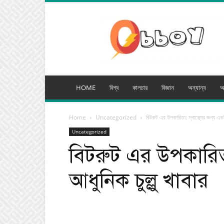
অব্যয়
মিডিয়া
HOME
বিশ্ব
কালচার
বিজ্ঞান
অন্যান্য
অ
Home
Uncategorized
বিটরুট এর উপকারিতা: স্বাস্থ্যের জন্য একট
Uncategorized
বিটরুট এর উপকারিতা:
আধুনিক চুল্লু খাবার
Facebook
Tw
Share