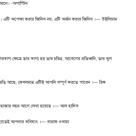
ে আনে। -অগাস্টিন
য়। এটি অপেক্ষা করার জিনিস নয়, এটি অর্জন করার জিনিস ।— উইলিয়াম
শিরভাগ ক্ষেত্রে তার ভাগ্য হয় তার চরিত্র, আবেগের প্রতিধ্বনি, তার ভুল
য়তি আছে, কেবলমাত্র এটিই আপনি সম্পূর্ণ করতে পারেন ।— রিক
র ৫০ হাজার বছর আগে লেখা হয়েছে ।— আল হাদিস
হাতেই আপনার ভবিষ্যৎ ।— বারাক ওবামা