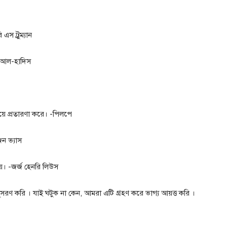
এস ট্রুম্যান
— আল-হাদিস
নিয়ে প্রতারণা করে। -পিলপে
জন ভ্যাস
েয়। -জর্জ হেনরি লিউস
রণ করি । যাই ঘটুক না কেন, আমরা এটি গ্রহণ করে ভাগ্য আয়ত্ত করি ।