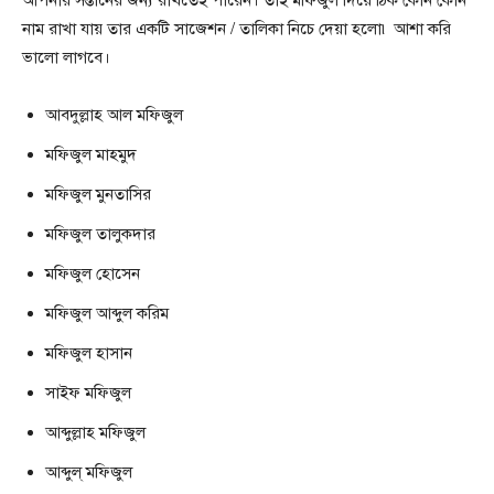
আপনার সন্তানের জন্য রাখতেই পারেন। তাই মফিজুল দিয়ে ঠিক কোন কোন
নাম রাখা যায় তার একটি সাজেশন / তালিকা নিচে দেয়া হলো৷ আশা করি
ভালো লাগবে।
আবদুল্লাহ আল মফিজুল
মফিজুল মাহমুদ
মফিজুল মুনতাসির
মফিজুল তালুকদার
মফিজুল হােসেন
মফিজুল আব্দুল করিম
মফিজুল হাসান
সাইফ মফিজুল
আব্দুল্লাহ মফিজুল
আব্দুল্ মফিজুল