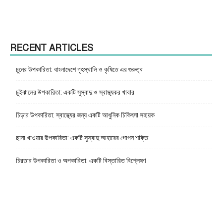
RECENT ARTICLES
চুনের উপকারিতা: বাংলাদেশে গৃহস্থালি ও কৃষিতে এর গুরুত্ব
চুইঝালের উপকারিতা: একটি সুস্বাদু ও স্বাস্থ্যকর খাবার
চিড়ার উপকারিতা: স্বাস্থ্যের জন্য একটি আধুনিক চিকিৎসা সহায়ক
ছানা খাওয়ার উপকারিতা: একটি সুস্বাদু আহারের গোপন শক্তি
চিরতার উপকারিতা ও অপকারিতা: একটি বিস্তারিত বিশ্লেষণ