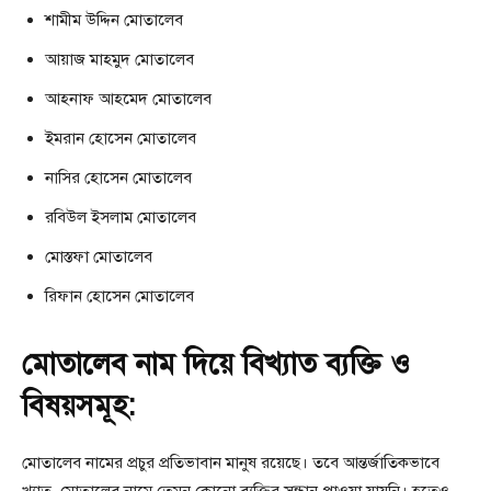
শামীম উদ্দিন মোতালেব
আয়াজ মাহমুদ মোতালেব
আহনাফ আহমেদ মোতালেব
ইমরান হোসেন মোতালেব
নাসির হোসেন মোতালেব
রবিউল ইসলাম মোতালেব
মোস্তফা মোতালেব
রিফান হোসেন মোতালেব
মোতালেব নাম দিয়ে বিখ্যাত ব্যক্তি ও
বিষয়সমূহ:
মোতালেব নামের প্রচুর প্রতিভাবান মানুষ রয়েছে। তবে আন্তর্জাতিকভাবে
খ্যাত, মোতালেব নামে তেমন কোনো ব্যক্তির সন্ধান পাওয়া যায়নি। হতেও