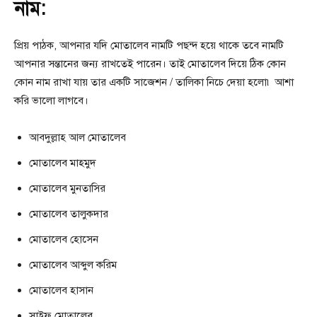
নাম:
প্রিয় পাঠক, আপনার যদি মোতালেব নামটি পছন্দ হয়ে থাকে তবে নামটি
আপনার সন্তানের জন্য রাখতেই পারেন। তাই মোতালেব দিয়ে ঠিক কোন
কোন নাম রাখা যায় তার একটি সাজেশন / তালিকা নিচে দেয়া হলো৷ আশা
করি ভালো লাগবে।
আবদুল্লাহ আল মোতালেব
মোতালেব মাহমুদ
মোতালেব মুনতাসির
মোতালেব তালুকদার
মোতালেব হােসেন
মোতালেব আব্দুল করিম
মোতালেব হাসান
সাইফ মোতালেব