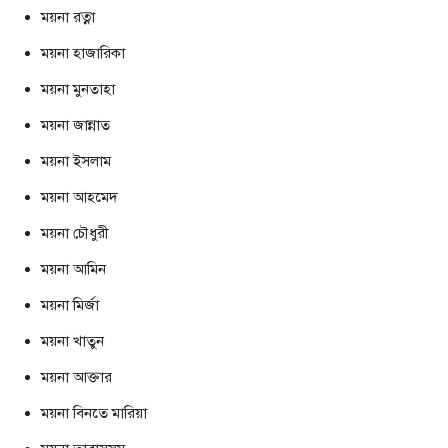
ময়না রত্না
ময়না হাজারিকা
ময়না মুনতাহা
ময়না জান্নাত
ময়না ইসলাম
ময়না আহমেদ
ময়না চৌধুরী
ময়না আমিন
ময়না মির্জা
ময়না খাতুন
ময়না আক্তার
ময়না বিনতে মারিয়া