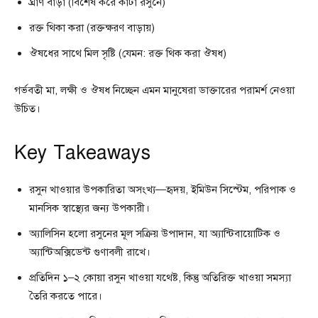
ঘ্রাণ বাড়া (বিশেষ করে কাটা রসুনে)
রক্ত থিকা করা (রক্তক্ষরণ বাড়ায়)
ঔষধের সাথে মিল সৃষ্টি (যেমন: রক্ত থিক করা ঔষধ)
গর্ভবতী মা, লক্ষী ও ঔষধ নিচ্ছেন এমন মানুষেরা ডাক্তারের পরামর্শ নেওয়া
উচিত।
Key Takeaways
রসুন খাওয়ার উপকারিতা অসংখ্য—হৃদয়, ইমিউন সিস্টেম, পরিপাক ও
মানসিক স্বাস্থ্যের জন্য উপকারী।
অ্যালিসিন হলো রসুনের মূল সক্রিয় উপাদান, যা অ্যান্টিবায়োটিক ও
অ্যান্টিঅক্সিডেন্ট গুণাবলী রাখে।
প্রতিদিন ১–২ কোয়া রসুন খাওয়া যথেষ্ট, কিন্তু অতিরিক্ত খাওয়া সমস্যা
তৈরি করতে পারে।