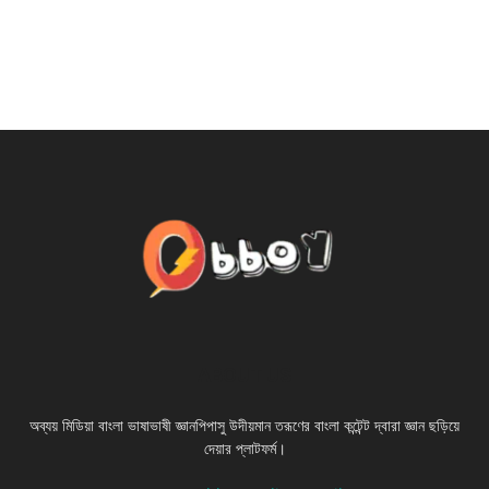
ABOUT US
অব্যয় মিডিয়া বাংলা ভাষাভাষী জ্ঞানপিপাসু উদীয়মান তরূণের বাংলা কন্টেন্ট দ্বারা জ্ঞান ছড়িয়ে
দেয়ার প্লাটফর্ম।