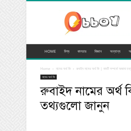
অব্যয়
মিডিয়া
HOME
বিশ্ব
কালচার
বিজ্ঞান
অন্যান্য
অ
Home
নামের অর্থ কি
রুবাইদ নামের অর্থ কি | নামটি সম্পর্কে অজানা তথ্
নামের অর্থ কি
রুবাইদ নামের অর্থ ক
তথ্যগুলো জানুন
Facebook
Tw
Share