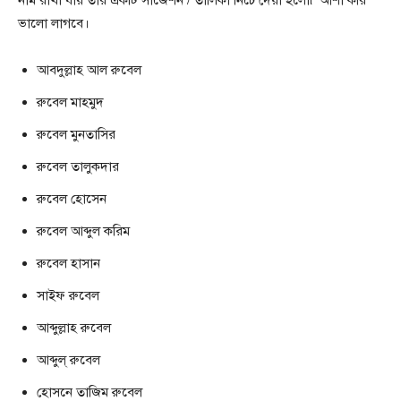
নাম রাখা যায় তার একটি সাজেশন / তালিকা নিচে দেয়া হলো৷ আশা করি
ভালো লাগবে।
আবদুল্লাহ আল রুবেল
রুবেল মাহমুদ
রুবেল মুনতাসির
রুবেল তালুকদার
রুবেল হােসেন
রুবেল আব্দুল করিম
রুবেল হাসান
সাইফ রুবেল
আব্দুল্লাহ রুবেল
আব্দুল্ রুবেল
হোসনে তাজিম রুবেল