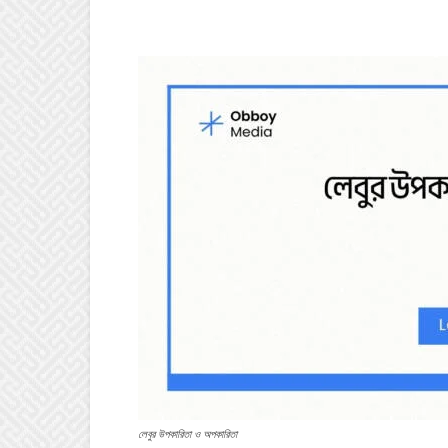
লেবুর উপকারিতা ও অপকারিতা