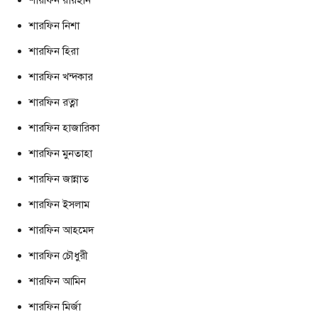
শারফিন নিশা
শারফিন হিরা
শারফিন খন্দকার
শারফিন রত্না
শারফিন হাজারিকা
শারফিন মুনতাহা
শারফিন জান্নাত
শারফিন ইসলাম
শারফিন আহমেদ
শারফিন চৌধুরী
শারফিন আমিন
শারফিন মির্জা