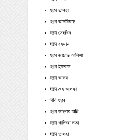
শুক্লা তানহা
শুক্লা তাসমিয়াহ
শুক্লা সেহরিন
শুক্লা রহমান
শুক্লা জান্নাত আলিশা
শুক্লা ইকবাল
শুক্লা আলম
শুক্লা রুহ আলফা
বিবি শুক্লা
শুক্লা আক্তার অন্নি
শুক্লা খাদিজা লতা
শুক্লা তালহা