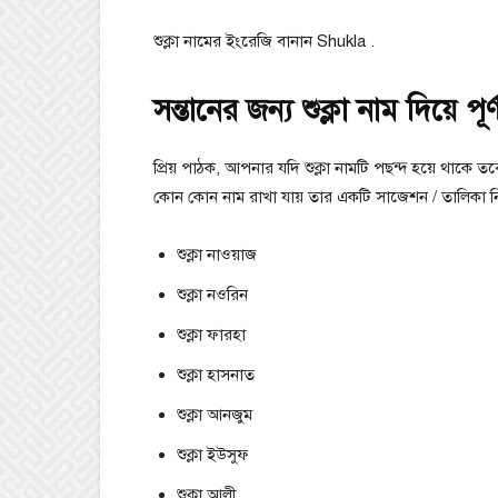
শুক্লা নামের ইংরেজি বানান Shukla .
সন্তানের জন্য শুক্লা নাম দিয়ে পূর
প্রিয় পাঠক, আপনার যদি শুক্লা নামটি পছন্দ হয়ে থাকে ত
কোন কোন নাম রাখা যায় তার একটি সাজেশন / তালিকা 
শুক্লা নাওয়াজ
শুক্লা নওরিন
শুক্লা ফারহা
শুক্লা হাসনাত
শুক্লা আনজুম
শুক্লা ইউসুফ
শুক্লা আলী