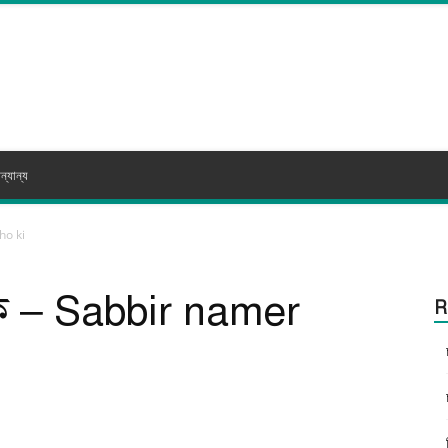
ন্যান্য
tho ki
 কি – Sabbir namer
R
itter
WhatsApp