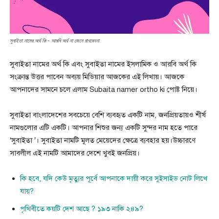
সুবাইতা নামের অর্থ কি - আরবি অর্থ না জেনে রাখবেননা
সুবাইতা নামের অর্থ কি এবং সুবাইতা নামের ইসলামিক ও আরবি অর্থ কি
সংক্রান্ত উত্তর পাবেন অব্যয় মিডিয়ার আজকের এই লিখায়। আজকে
আপনাদের সামনে চলে এলাম Subaita namer ortho ki পোষ্ট নিয়ে।
সুবাইতা বাংলাদেশের সবচেয়ে বেশি ব্যবহৃত একটি নাম, জনপ্রিয়তায়ও শীর্ষ
নামগুলোর এটি একটি। আপনার শিশুর জন্য একটি সুন্দর নাম হতে পারে
‘সুবাইতা ’। সুবাইতা নামটি মূলত মেয়েদের ক্ষেত্রে ব্যবহার হয়।উচ্চারণে
সাবলীল এই নামটি আমাদের দেশে খুবই জনপ্রিয়।
কি হবে, যদি কেউ মৃত্যুর পূর্বে আপনাকে দায়ী করে সুইসাইড নোট লিখে
যায়?
পৃথিবীতে কয়টি দেশ আছে ? ১৯৩ নাকি ২৪৯?