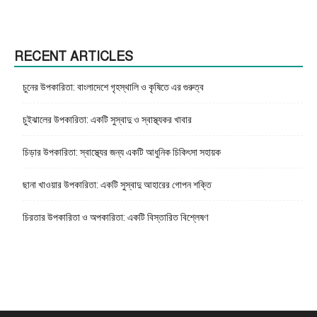
RECENT ARTICLES
চুনের উপকারিতা: বাংলাদেশে গৃহস্থালি ও কৃষিতে এর গুরুত্ব
চুইঝালের উপকারিতা: একটি সুস্বাদু ও স্বাস্থ্যকর খাবার
চিড়ার উপকারিতা: স্বাস্থ্যের জন্য একটি আধুনিক চিকিৎসা সহায়ক
ছানা খাওয়ার উপকারিতা: একটি সুস্বাদু আহারের গোপন শক্তি
চিরতার উপকারিতা ও অপকারিতা: একটি বিস্তারিত বিশ্লেষণ