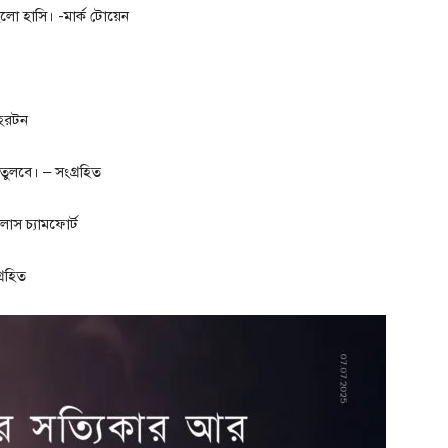
লো হাসি। -মার্ক টোয়েন
 হরটন
ুলবে। – সংগ্রহিত
লাস চ্যামফোর্ট
্রহিত