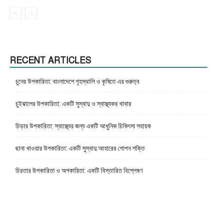
RECENT ARTICLES
চুনের উপকারিতা: বাংলাদেশে গৃহস্থালি ও কৃষিতে এর গুরুত্ব
চুইঝালের উপকারিতা: একটি সুস্বাদু ও স্বাস্থ্যকর খাবার
চিড়ার উপকারিতা: স্বাস্থ্যের জন্য একটি আধুনিক চিকিৎসা সহায়ক
ছানা খাওয়ার উপকারিতা: একটি সুস্বাদু আহারের গোপন শক্তি
চিরতার উপকারিতা ও অপকারিতা: একটি বিস্তারিত বিশ্লেষণ