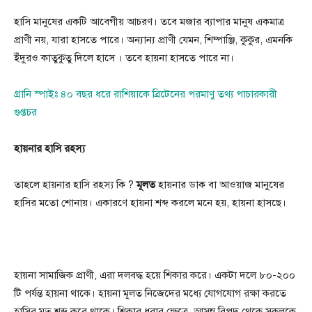
হাসি মানুষের একটি আবেগীয় আচরণ। তবে মজার ব্যাপার মানুষ একমাত্র
প্রাণী নয়, যারা হাসতে পারে। অন্যান্য প্রাণী যেমন, শিম্পাঞ্জি, কুকুর, এমনকি
ইঁদুরও কাতুকুতু দিলে হাসে । তবে হায়না হাসতে পারে না।
গ্রানি স্পাইঃ ৪০ বছর ধরে রাশিয়াকে ব্রিটেনের পরমাণু তথ্য পাচারকারী
গুপ্তচর
হায়নার হাসি রহস্য
তাহলে হায়নার হাসি রহস্য কি ?
মূলত
হায়নার ডাক বা আওয়াজ মানুষের
হাসির মতো শোনায়। একারণে হায়না শব্দ করলে মনে হয়, হায়না হাসছে।
হায়না সামাজিক প্রাণী, এরা দলবদ্ধ হয়ে শিকার করে। একটা দলে ৮০-২০০
টি পর্যন্ত হায়না থাকে। হায়না মূলত নিজেদের মধ্যে যোগযোগ রক্ষা করতে
হাসির মত শব্দ করে থাকে। শিকার ধরার ক্ষেত্রে, আসন্ন বিপদ থেকে সকলকে