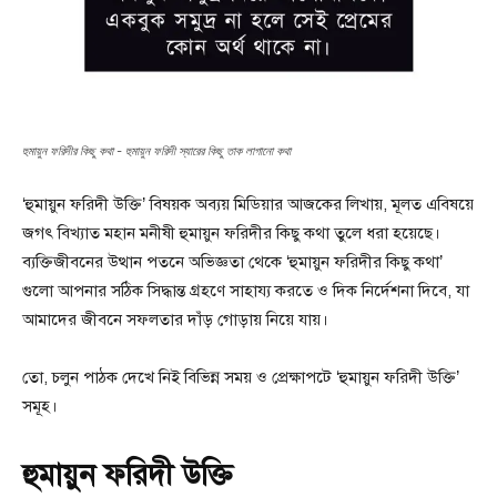
হুমায়ুন ফরিদীর কিছু কথা - হুমায়ুন ফরিদী স্যারের কিছু তাক লাগানো কথা
‘হুমায়ুন ফরিদী উক্তি’ বিষয়ক অব্যয় মিডিয়ার আজকের লিখায়, মূলত এবিষয়ে
জগৎ বিখ্যাত মহান মনীষী হুমায়ুন ফরিদীর কিছু কথা তুলে ধরা হয়েছে।
ব্যক্তিজীবনের উত্থান পতনে অভিজ্ঞতা থেকে ‘হুমায়ুন ফরিদীর কিছু কথা’
গুলো আপনার সঠিক সিদ্ধান্ত গ্রহণে সাহায্য করতে ও দিক নির্দেশনা দিবে, যা
আমাদের জীবনে সফলতার দাঁড় গোড়ায় নিয়ে যায়।
তো, চলুন পাঠক দেখে নিই বিভিন্ন সময় ও প্রেক্ষাপটে ‘হুমায়ুন ফরিদী উক্তি’
সমূহ।
হুমায়ুন ফরিদী উক্তি