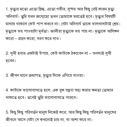
1. মৃত্যুর মতো এতো স্নিগ্ধ, এতো গভীর, সুন্দর আর কিছু নেই কারন মৃত্যু
অনিবার্য। তুমি যখন জন্মেছো তখন তোমাকে মরতেই হবে। মৃত্যুর বিষয়টি
মাথায় থাকলে কেউ পাপ করবে না। যেটা অনিবার্য তাকে ভালবাসাটাই শ্রেয়।
মৃত্যুকে ভয় পাওয়াটা মূর্খতা। জ্ঞানীরা মৃত্যুকে ভয় পায় না। মৃত্যুকে আলিঙ্গন
করো – গ্রহন করো, বরণ করে নাও।
2. সুখী হবার একটাই উপায়, কেউ কাউকে ঠকাবেন না – অবশ্যই সুখী
হবেন।
3. জীবন মানে ক্রমাগত, মৃত্যুর দিকে এগিয়ে যাওয়া।
4. কাউকে ভালোবাসতে হলে, এক বুক যন্ত্রণা সহ্য করার ক্ষমতা তোমার
থাকতে হবে। তবেই তুমি ভালোবাসতে পারবে।
5. কিছু কিছু পরিবর্তন মানুষ নিজেই করে; আর কিছু কিছু পরিবর্তন মানুষের
জীবনে আসে যেটা সে কখনােই চায় না, বা আশা করে না।