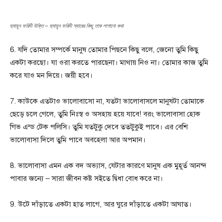
হুমায়ুন ফরিদী উক্তি – হুমায়ুন ফরিদী স্যারের কিছু তাক লাগানো কথা
6. যদি তোমার সম্পর্কে মানুষ তোমার পিছনে কিছু বলে, জেনো‌ তুমি কিছু
একটা করছো। যা ওরা করতে পারছেনা। মাথায় নিও না। তোমার কাজ তুমি
করে যাও মন দিয়ে। জয়ী হবে।
7. কাউকে এতটাও ভালোবাসো না, যতটা ভালোবাসলে মানুষটা তোমাকে
ছেড়ে চলে গেলে, তুমি নিঃস্ব ও অসহায় হয়ে যাবে! বরং ভালোবাসা হোক
গিভ এন্ড টেক পলিসি। তুমি যতটুকু দেবে ততটুকুই পাবে। এর বেশি
ভালোবাসা দিলে তুমি পাবে অবহেলা আর অপমান।
8. ভালোবাসা এমন এক বদ অভ্যাস, যেটার কারণে মানুষ এক মুহূর্ত আনন্দ
পাবার জন্যে – সারা জীবন কষ্ট সইতে দ্বিধা বোধ করে না।
9. উটে দাঁড়াতে একটা হাত লাগে, আর ঘুরে দাঁড়াতে একটা আঘাত।