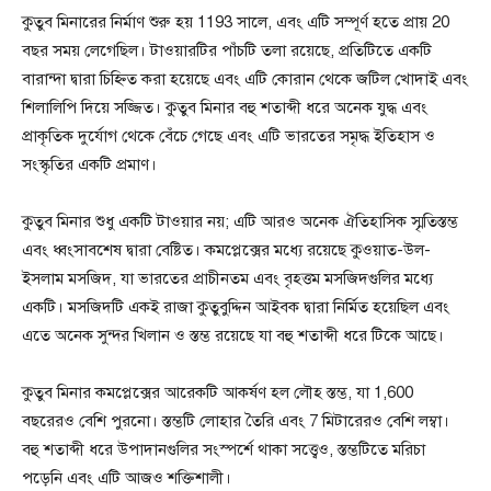
কুতুব মিনারের নির্মাণ শুরু হয় 1193 সালে, এবং এটি সম্পূর্ণ হতে প্রায় 20
বছর সময় লেগেছিল। টাওয়ারটির পাঁচটি তলা রয়েছে, প্রতিটিতে একটি
বারান্দা দ্বারা চিহ্নিত করা হয়েছে এবং এটি কোরান থেকে জটিল খোদাই এবং
শিলালিপি দিয়ে সজ্জিত। কুতুব মিনার বহু শতাব্দী ধরে অনেক যুদ্ধ এবং
প্রাকৃতিক দুর্যোগ থেকে বেঁচে গেছে এবং এটি ভারতের সমৃদ্ধ ইতিহাস ও
সংস্কৃতির একটি প্রমাণ।
কুতুব মিনার শুধু একটি টাওয়ার নয়; এটি আরও অনেক ঐতিহাসিক স্মৃতিস্তম্ভ
এবং ধ্বংসাবশেষ দ্বারা বেষ্টিত। কমপ্লেক্সের মধ্যে রয়েছে কুওয়াত-উল-
ইসলাম মসজিদ, যা ভারতের প্রাচীনতম এবং বৃহত্তম মসজিদগুলির মধ্যে
একটি। মসজিদটি একই রাজা কুতুবুদ্দিন আইবক দ্বারা নির্মিত হয়েছিল এবং
এতে অনেক সুন্দর খিলান ও স্তম্ভ রয়েছে যা বহু শতাব্দী ধরে টিকে আছে।
কুতুব মিনার কমপ্লেক্সের আরেকটি আকর্ষণ হল লৌহ স্তম্ভ, যা 1,600
বছরেরও বেশি পুরনো। স্তম্ভটি লোহার তৈরি এবং 7 মিটারেরও বেশি লম্বা।
বহু শতাব্দী ধরে উপাদানগুলির সংস্পর্শে থাকা সত্ত্বেও, স্তম্ভটিতে মরিচা
পড়েনি এবং এটি আজও শক্তিশালী।