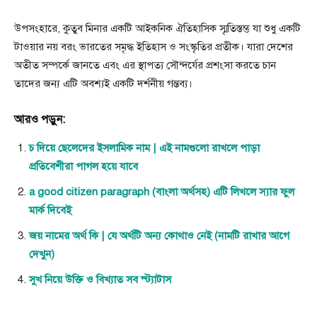
উপসংহারে, কুতুব মিনার একটি আইকনিক ঐতিহাসিক স্মৃতিস্তম্ভ যা শুধু একটি
টাওয়ার নয় বরং ভারতের সমৃদ্ধ ইতিহাস ও সংস্কৃতির প্রতীক। যারা দেশের
অতীত সম্পর্কে জানতে এবং এর স্থাপত্য সৌন্দর্যের প্রশংসা করতে চান
তাদের জন্য এটি অবশ্যই একটি দর্শনীয় গন্তব্য।
আরও পড়ুন:
চ দিয়ে ছেলেদের ইসলামিক নাম | এই নামগুলো রাখলে পাড়া
প্রতিবেশীরা পাগল হয়ে যাবে
a good citizen paragraph (বাংলা অর্থসহ) এটি লিখলে স্যার ফুল
মার্ক দিবেই
জয় নামের অর্থ কি | যে অর্থটি অন্য কোথাও নেই (নামটি রাখার আগে
দেখুন)
সুখ নিয়ে উক্তি ও বিখ্যাত সব স্ট্যাটাস