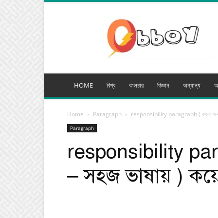
অব্যয়
মিডিয়া
HOME
বিশ্ব
কালচার
বিজ্ঞান
অন্যান্য
অ
Home
Paragraph
responsibility paragraph ( বাংলা অর্থ
Paragraph
responsibility par
– সহজ ভাষায় ) কয়ে
Facebook
Tw
Share