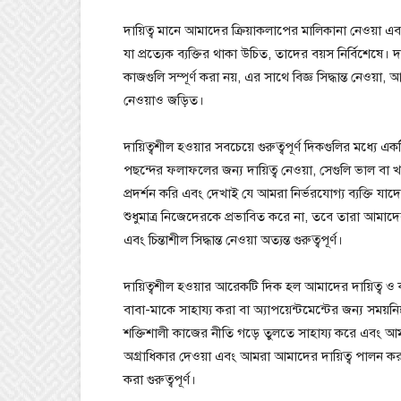
দায়িত্ব মানে আমাদের ক্রিয়াকলাপের মালিকানা নেওয়া এবং
যা প্রত্যেক ব্যক্তির থাকা উচিত, তাদের বয়স নির্বিশেষে। 
কাজগুলি সম্পূর্ণ করা নয়, এর সাথে বিজ্ঞ সিদ্ধান্ত নেওয
নেওয়াও জড়িত।
দায়িত্বশীল হওয়ার সবচেয়ে গুরুত্বপূর্ণ দিকগুলির মধ্যে
পছন্দের ফলাফলের জন্য দায়িত্ব নেওয়া, সেগুলি ভাল বা
প্রদর্শন করি এবং দেখাই যে আমরা নির্ভরযোগ্য ব্যক্তি যাদ
শুধুমাত্র নিজেদেরকে প্রভাবিত করে না, তবে তারা আমা
এবং চিন্তাশীল সিদ্ধান্ত নেওয়া অত্যন্ত গুরুত্বপূর্ণ।
দায়িত্বশীল হওয়ার আরেকটি দিক হল আমাদের দায়িত্ব ও 
বাবা-মাকে সাহায্য করা বা অ্যাপয়েন্টমেন্টের জন্য সময
শক্তিশালী কাজের নীতি গড়ে তুলতে সাহায্য করে এবং আ
অগ্রাধিকার দেওয়া এবং আমরা আমাদের দায়িত্ব পালন কর
করা গুরুত্বপূর্ণ।