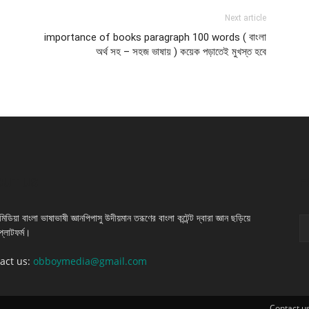
Next article
importance of books paragraph 100 words ( বাংলা
অর্থ সহ – সহজ ভাষায় ) কয়েক পড়াতেই মুখস্ত হবে
OUT US
F
িডিয়া বাংলা ভাষাভাষী জ্ঞানপিপাসু উদীয়মান তরূণের বাংলা কন্টেন্ট দ্বারা জ্ঞান ছড়িয়ে
প্লাটফর্ম।
act us:
obboymedia@gmail.com
Contact u