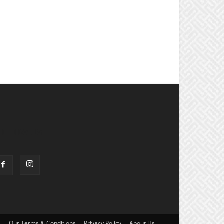
OLLOW US
s
Our Terms & Conditions
Privacy Policy
About Us