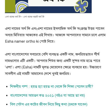
এশা নামের অর্থ কি - এশা নামের আরবি অর্থ কি
এশা নামের অর্থ কি এবংএশা নামের ইসলামিক অর্থ কি সংক্রান্ত উত্তর পাবেন
অব্যয় মিডিয়ার আজকের এই লিখায়। আজকে আপনাদের সামনে চলে এলাম
Esha namer ortho ki পোষ্ট নিয়ে।
এশা বাংলাদেশের সবচেয়ে বেশি ব্যবহৃত একটি নাম, জনপ্রিয়তায়ও শীর্ষ
নামগুলোর এটি একটি। আপনার শিশুর জন্য একটি সুন্দর নাম হতে পারে
‘এশা’। এশা (Esha) নামটি মূলত মেয়েদের ক্ষেত্রে ব্যবহার হয়। উচ্চারণে
সাবলীল এই নামটি আমাদের দেশে খুবই জনপ্রিয়।
শিক্ষনীয় গল্প : হয়ত হ্যা হয়ত না থেকে কি শিক্ষা পেলেন চাষী?
বাংলাদেশের আয়তন কত ২০২১ (বইএ যা আছে তা নয়)
বিল গেটস এর কষ্টের জীবন নিয়ে কিছু কথা (চমকে যাবেন)