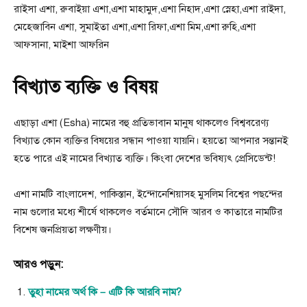
রাইসা এশা, রুবাইয়া এশা,এশা মাহামুদ,এশা নিহাদ,এশা স্নেহা,এশা রাইদা,
মেহেজাবিন এশা, সুমাইতা এশা,এশা রিফা,এশা মিম,এশা রুহি,এশা
আফসানা, মাইশা আফরিন
বিখ্যাত ব্যক্তি ও বিষয়
এছাড়া এশা (Esha) নামের বহু প্রতিভাবান মানুষ থাকলেও বিশ্ববরেণ্য
বিখ্যাত কোন ব্যক্তির বিষয়ের সন্ধান পাওয়া যায়নি। হয়তো আপনার সন্তানই
হতে পারে এই নামের বিখ্যাত ব্যক্তি। কিংবা দেশের ভবিষ্যৎ প্রেসিডেন্ট!
এশা নামটি বাংলাদেশ, পাকিস্তান, ইন্দোনেশিয়াসহ মুসলিম বিশ্বের পছন্দের
নাম গুলাের মধ্যে শীর্ষে থাকলেও বর্তমানে সৌদি আরব ও কাতারে নামটির
বিশেষ জনপ্রিয়তা লক্ষণীয়।
আরও পড়ুন:
তুহা নামের অর্থ কি – এটি কি আরবি নাম?