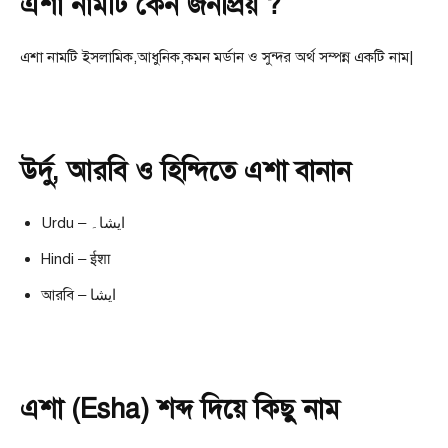
এশা নামটি কেন জনপ্রিয় ?
এশা নামটি ইসলামিক,আধুনিক,কমন মর্ডান ও সুন্দর অর্থ সম্পন্ন একটি নাম|
উর্দু, আরবি ও হিন্দিতে এশা বানান
Urdu – ایشا۔
Hindi – ईशा
আরবি – ايشا
এশা (Esha) শব্দ দিয়ে কিছু নাম