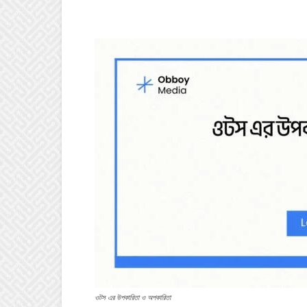
ওটস এর উপকারিতা ও অপকারিতা