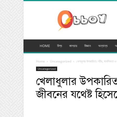
অব্যয়
মিডিয়া
HOME
বিশ্ব
কালচার
বিজ্ঞান
অন্যান্য
অ
Home
Uncategorized
খেলাধুলার উপকারিতা: শরীর, মানসিকতা ও 
Uncategorized
খেলাধুলার উপকারিত
জীবনের যথেষ্ট হিসে
Facebook
Tw
Share