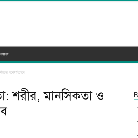
ন্যান্য
জীবনের যথেষ্ট হিসেবে
া: শরীর, মানসিকতা ও
R
বে
itter
WhatsApp