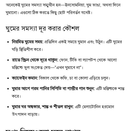
অনেকেই ঘুমের সমস্যা সম্মুখীন হন—ইনসোমনিয়া, ঘুম ভাঙা, অথবা দিনে
ঘুমানো। এগুলো ঠিক করতে কিছু ছোট পরিবর্তন যথেষ্ট।
ঘুমের সমস্যা দূর করার কৌশল
নিয়মিত ঘুমের সময়:
প্রতিদিন একই সময়ে ঘুমান এবং উঠুন। এটি ঘুমের
ঘড়ি স্থিতিশীল করে।
রাতে স্ক্রিন থেকে দূরে থাকুন:
ফোন, টিভি বা ল্যাপটপ থেকে আলো
মস্তিষ্কে ভুল সংকেত দেয়—”এখন ঘুমাবে না”।
ক্যাফেইন কমান:
বিকাল থেকে কফি, চা বা কোলা এড়িয়ে চলুন।
ঘুমার আগে গরম পানির সিপিডি বা গাম্ভীর গান শুনুন:
এটি মস্তিষ্ককে শান্ত
করে।
ঘুমার ঘর অন্ধকার, শান্ত ও শীতল রাখুন:
এটি মেলাটোনিন হরমোন
উৎপাদন বাড়ায়।