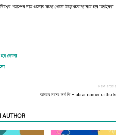
বিশ্বের পছন্দের নাম গুলাের মধ্যে থেকে উল্লেখযােগ্য নাম হল ”জাইফা”।
রী হয় কেনো
েনো
Next article
আবরার নামের অর্থ কি – abrar namer ortho ki
 AUTHOR