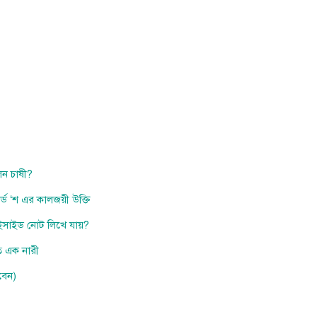
লেন চাষী?
নার্ড ‘শ এর কালজয়ী উক্তি
সুইসাইড নোট লিখে যায়?
ত এক নারী
বেন)